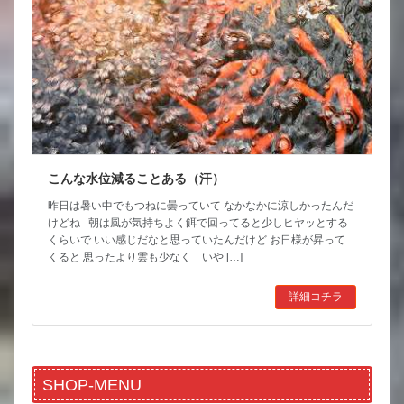
こんな水位減ることある（汗）
昨日は暑い中でもつねに曇っていて なかなかに涼しかったんだ
けどね 朝は風が気持ちよく餌で回ってると少しヒヤッとする
くらいで いい感じだなと思っていたんだけど お日様が昇って
くると 思ったより雲も少なく いや […]
詳細コチラ
SHOP-MENU