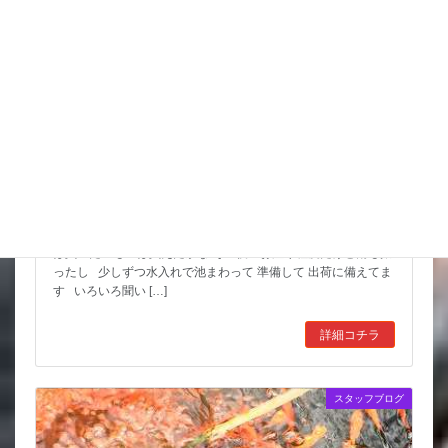
スッポンを妙に最近見かけるんだけど
市場も暑かった～ セリもなかなか活気あったしね とりあえず
は買いたいものは買えたかな その後 お湿り程度だけど雨も振
ったし 少しずつ水入れで池まわって 準備して 出荷に備えてま
す いろいろ聞い […]
詳細コチラ
スタッフブログ