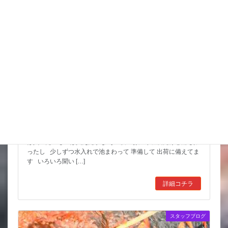
スッポンを妙に最近見かけるんだけど
市場も暑かった～ セリもなかなか活気あったしね とりあえず
は買いたいものは買えたかな その後 お湿り程度だけど雨も振
ったし 少しずつ水入れで池まわって 準備して 出荷に備えてま
す いろいろ聞い […]
詳細コチラ
スタッフブログ