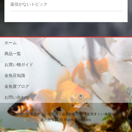
返信がないトピック
ホーム
商品一覧
お買い物ガイド
金魚豆知識
金魚屋ブログ
お問い合わせ
Copyright © 金魚すくいの用具・金魚の販売は【金魚すくい本舗－金魚
屋の息子】 All Rights Reserved.