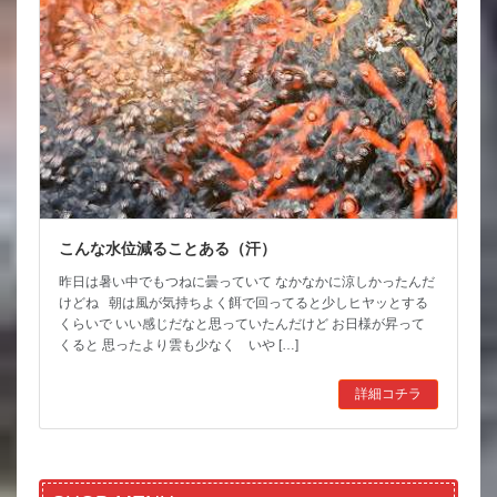
こんな水位減ることある（汗）
昨日は暑い中でもつねに曇っていて なかなかに涼しかったんだ
けどね 朝は風が気持ちよく餌で回ってると少しヒヤッとする
くらいで いい感じだなと思っていたんだけど お日様が昇って
くると 思ったより雲も少なく いや […]
詳細コチラ