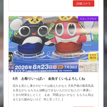
詳細コチラ
スタッフブログ
8月 お祭りいっぱい 金魚すくいもよろしくね
花火も見たし暑さのピークは超えたかなと 天気予報の最高気温
を見ながら もちろん油断はできないんだけどね ただ一番暑い
ときの対策をしとくと まあ 問題はないかなと もちろん気は
まだまだ緩めないけど 何と言って […]