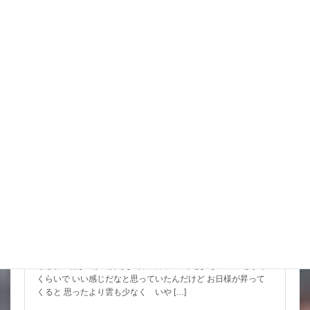
詳細コチラ
スタッフブログ
こんな水位減ることある（汗）
昨日は暑い中でもつねに曇っていて なかなかに涼しかったんだ
けどね 朝は風が気持ちよく餌で回ってると少しヒヤッとする
くらいで いい感じだなと思っていたんだけど お日様が昇って
くると 思ったより雲も少なく いや […]