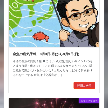
金魚の病気予報｜8月3日(月)から8月9日(日)
今週の金魚の病気予報
こういう状況は危ないサイン いつも
と違う行動・動きをしている 餌をあまり食べようとしない 隅
に隠れて動かない おかしいな？と思ったら しばらく餌をあげ
るのを中止する 金魚は消化器官が […]
詳細コチラ
スタッフブログ