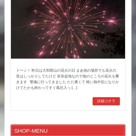
ドーン！ 昨日は大和郡山の花火の日 まあ他の場所でも花火の
音はしっかりしてたけど 奈良盆地なので他のところの花火も響
きます 警備に行ってきました ただ暑くて 軽い熱中症になりか
けてたかも終わってすぐ風呂入っ […]
詳細コチラ
SHOP-MENU