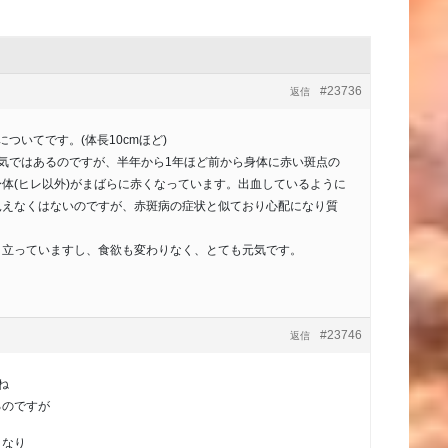
#23736
返信
ついてです。(体長10cmほど)
気ではあるのですが、半年から1年ほど前から身体に赤い斑点の
体(ヒレ以外)がまばらに赤くなっています。出血しているように
見えなくはないのですが、赤斑病の症状と似ており心配になり質
と立っていますし、食欲も変わりなく、とても元気です。
。
#23746
返信
ね
るのですが
くなり