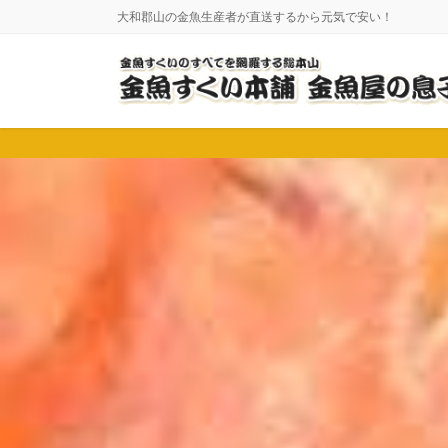
コ
ナ
大和郡山の金魚生産者が直送するから元気で安い！
ン
ビ
テ
ゲ
ン
ー
ツ
シ
に
ョ
移
ン
動
に
移
動