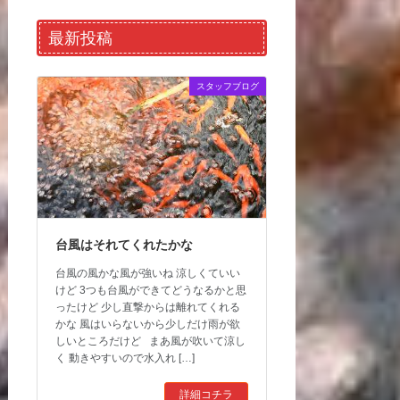
最新投稿
スタッフブログ
台風はそれてくれたかな
台風の風かな風が強いね 涼しくていい
けど 3つも台風ができてどうなるかと思
ったけど 少し直撃からは離れてくれる
かな 風はいらないから少しだけ雨が欲
しいところだけど まあ風が吹いて涼し
く 動きやすいので水入れ […]
詳細コチラ