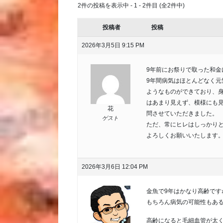
2件の投稿を表示中 - 1 - 2件目 (全2件中)
投稿者
投稿
2026年3月5日 9:15 PM
9年前にお祭りで取った和金に
9年間病気はほとんどなく元
ようなものができており、身
はあまり見えず、模様にも
花
問させていただきました。
ゲスト
ただ、常にヒレはしっかり
よろしくお願いいたします
2026年3月6日 12:04 PM
金魚で9年はかなり高齢です
もちろん病気の可能性もあ
高齢になると毛細血管が太