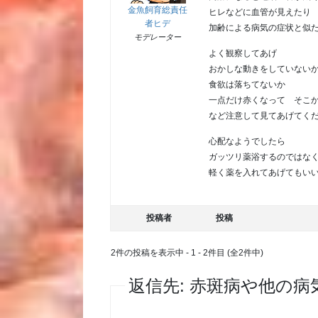
金魚飼育総責任
ヒレなどに血管が見えたり
者ヒデ
加齢による病気の症状と似
モデレーター
よく観察してあげ
おかしな動きをしていない
食欲は落ちてないか
一点だけ赤くなって そこ
など注意して見てあげてく
心配なようでしたら
ガッツリ薬浴するのではな
軽く薬を入れてあげてもい
投稿者
投稿
2件の投稿を表示中 - 1 - 2件目 (全2件中)
返信先: 赤斑病や他の