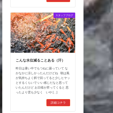
スタッフブログ
こんな水位減ることある（汗）
昨日は暑い中でもつねに曇っていて な
かなかに涼しかったんだけどね 朝は風
が気持ちよく餌で回ってると少しヒヤッ
とするくらいで いい感じだなと思って
いたんだけど お日様が昇ってくると 思
ったより雲も少なく いや […]
詳細コチラ