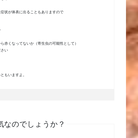
た症状が体表に出ることもありますので
か
から赤くなってないか（寄生虫の可能性として）
ださい
く
いともいますよ。
病気なのでしょうか？