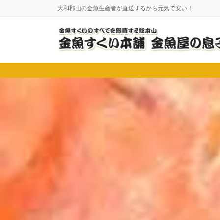
コ
ナ
大和郡山の金魚生産者が直送するから元気で安い！
ン
ビ
テ
ゲ
ン
ー
ツ
シ
に
ョ
移
ン
動
に
移
動