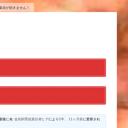
薬浴が効きません！
！
最後に
金魚飼育総責任者ヒデ
により
2年、 11ヶ月前
に更新され