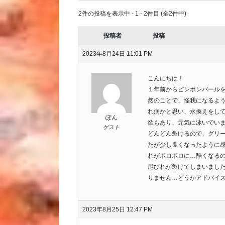
2件の投稿を表示中 - 1 - 2件目 (全2件中)
投稿者
投稿
2023年8月24日 11:01 PM
こんにちは！
１年前からピンポンパール
然のことで、怪我になるよ
れ病かと思い、水換えをし
ぽん
欲もあり、元気に泳いでい
ゲスト
どんどん裂けるので、グリ
たが少し良くなったように
れがボロボロに…酷くなる
尾びれが裂けてしまいまし
りません…どうかアドバイ
2023年8月25日 12:47 PM