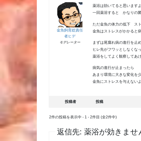
薬浴は効いてると思います
一回薬浴すると かなりの
ただ金魚の体力の低下 ス
金魚飼育総責任
金魚はストレスがかかると
者ヒデ
まずは尾腐れ病の進行を止
モデレーター
ヒレ先がフワッとしなくな
薬浴をしてよく観察してあ
病気の進行が止まったら
あまり環境に大きな変化を
金魚にストレスを与えない
投稿者
投稿
2件の投稿を表示中 - 1 - 2件目 (全2件中)
返信先: 薬浴が効きませ