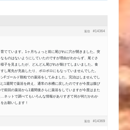
#14364
返信
を育てています。1ヶ月ちょっと前に尾びれに穴が開きました。突
うなものはないようにしていたのですが理由がわからず、尾ぐさ
て様子を見ましたが、どんどん尾びれが裂けてしまいました。食
ますし尾先が充血したり、ボロボロにもなっていませんでした。
ーンFゴールド顆粒での薬浴をしてみました。完治はしませんでし
感じ1週間で薬浴を終え、通常の水槽に戻したのですが今度は腹び
ので前回の薬浴から1週間後さらに薬浴をしていますが今度はまた
た…ネットで調べてもいろんな情報がありすぎて何が何だかわか
スをお願いします！
#14369
返信