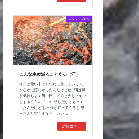
スタッフブログ
こんな水位減ることある（汗）
昨日は暑い中でもつねに曇っていて な
かなかに涼しかったんだけどね 朝は風
が気持ちよく餌で回ってると少しヒヤッ
とするくらいで いい感じだなと思って
いたんだけど お日様が昇ってくると 思
ったより雲も少なく いや […]
詳細コチラ