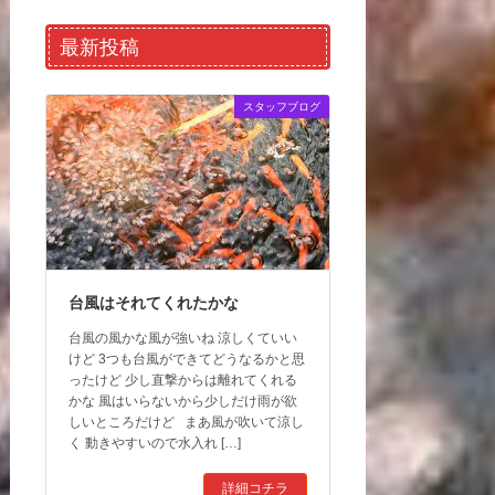
最新投稿
スタッフブログ
台風はそれてくれたかな
台風の風かな風が強いね 涼しくていい
けど 3つも台風ができてどうなるかと思
ったけど 少し直撃からは離れてくれる
かな 風はいらないから少しだけ雨が欲
しいところだけど まあ風が吹いて涼し
く 動きやすいので水入れ […]
詳細コチラ