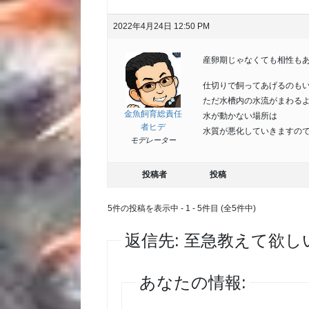
2022年4月24日 12:50 PM
産卵期じゃなくても相性も
仕切りで飼ってあげるのも
ただ水槽内の水流がまわる
金魚飼育総責任
水が動かない場所は
者ヒデ
水質が悪化していきますの
モデレーター
投稿者
投稿
5件の投稿を表示中 - 1 - 5件目 (全5件中)
返信先: 至急教えて欲
あなたの情報: