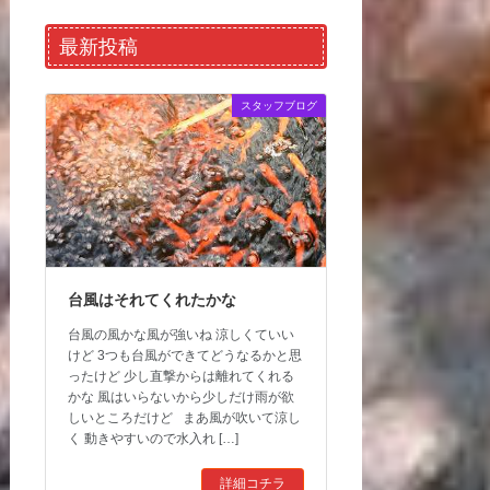
最新投稿
スタッフブログ
台風はそれてくれたかな
台風の風かな風が強いね 涼しくていい
けど 3つも台風ができてどうなるかと思
ったけど 少し直撃からは離れてくれる
かな 風はいらないから少しだけ雨が欲
しいところだけど まあ風が吹いて涼し
く 動きやすいので水入れ […]
詳細コチラ