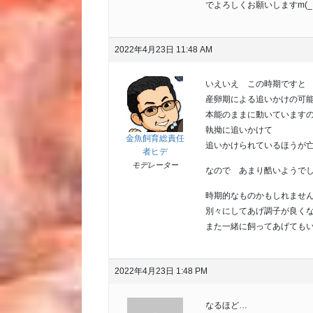
でよろしくお願いしますm(_ 
2022年4月23日 11:48 AM
いえいえ この時期ですと
産卵期による追いかけの可
本能のままに動いています
執拗に追いかけて
金魚飼育総責任
追いかけられているほうが
者ヒデ
モデレーター
なので あまり酷いようで
時期的なものかもしれませ
別々にしてあげ調子が良く
また一緒に飼ってあげても
2022年4月23日 1:48 PM
なるほど…