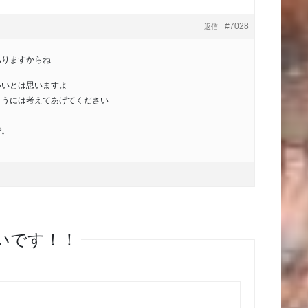
#7028
返信
ありますからね
いいとは思いますよ
ようには考えてあげてください
で。
しいです！！