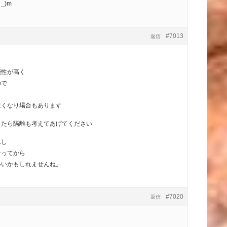
_)m
#7013
返信
能性が高く
ので
亡くなり場合もあります
したら隔離も考えてあげてください
んし
なってから
いいかもしれませんね。
#7020
返信