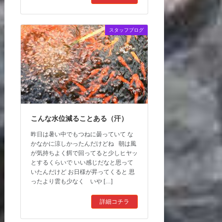
スタッフブログ
こんな水位減ることある（汗）
昨日は暑い中でもつねに曇っていて な
かなかに涼しかったんだけどね 朝は風
が気持ちよく餌で回ってると少しヒヤッ
とするくらいで いい感じだなと思って
いたんだけど お日様が昇ってくると 思
ったより雲も少なく いや […]
詳細コチラ