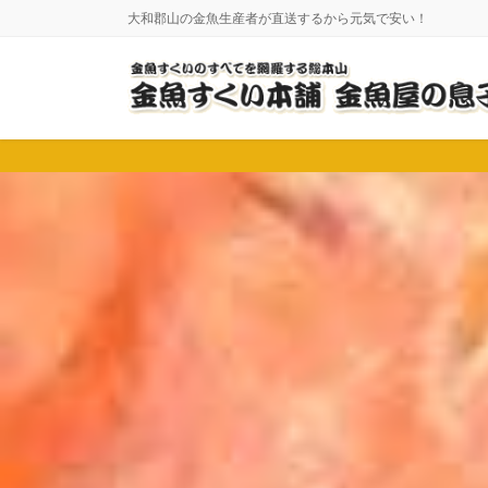
コ
ナ
大和郡山の金魚生産者が直送するから元気で安い！
ン
ビ
テ
ゲ
ン
ー
ツ
シ
に
ョ
移
ン
動
に
移
動