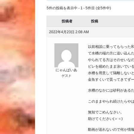
5件の投稿を表示中 - 1 - 5件目 (全5件中)
投稿者
投稿
2022年4月23日 2:08 AM
以前相談に乗ってもらった和
て水槽の端の方に追い込ん
やられてる方はそのせいな
ビレを縮めたまま泳いでい
にゃんぱいあ
水槽を用意して隔離しない
ゲスト
金魚すくいで貰ってきてず
水槽のなかには砂利がある
このままやられ続けたらや
無知でごめんなさい。
助けてください(＞＜)
動画が送れないので何か情