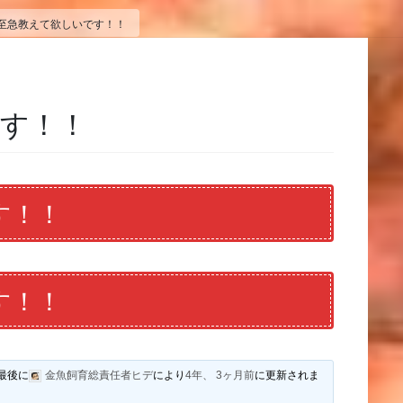
至急教えて欲しいです！！
す！！
す！！
す！！
最後に
金魚飼育総責任者ヒデ
により
4年、 3ヶ月前
に更新されま