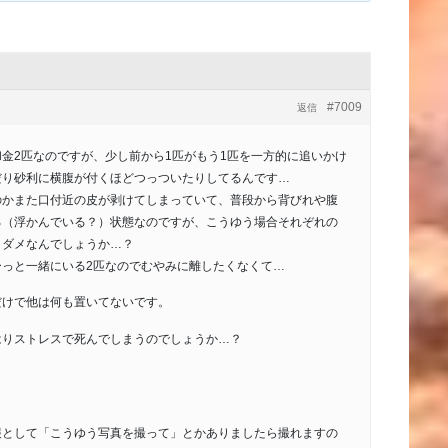
#7009
返信
金2匹なのですが、少し前から1匹がもう1匹を一方的に追いかけ
だり砂利に横腹が付くほどつっついたりしてるんです…
のかまた口付近の皮が剥けてしまっていて、普段から背びれや腹
る（浮かんでいる？）状態なのですが、こうゆう場合それぞれの
とダメなんでしょうか…？
ーっと一緒にいる2匹なのでむやみに離したくなくて…
だけで他は何も置いてないです。
はりストレスで死んでしまうのでしょうか…？
報として「こうゆう写真を撮って」とかありましたら撮れますの