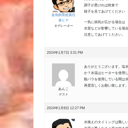
調子が悪ければ絶食で
様子を見てあげてください
金魚飼育総責任
者ヒデ
一気に病気が広がる場合は
モデレーター
水質などが影響している場
注意してあげてください。
2024年1月7日 3:31 PM
ありがとうございます。塩水
か？水温はヒーターを使用し
観パラを使用している間は
再度宜しくお願い致します
あんこ
ゲスト
2024年1月8日 12:27 PM
水換えのタイミングは難し