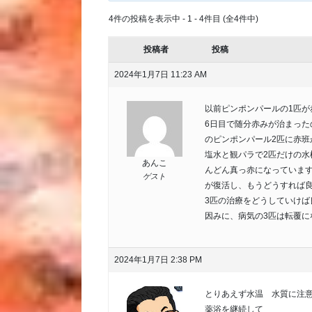
4件の投稿を表示中 - 1 - 4件目 (全4件中)
投稿者
投稿
2024年1月7日 11:23 AM
以前ピンポンパールの1匹
6日目で随分赤みが治まった
のピンポンパール2匹に赤班
塩水と観パラで2匹だけの水
あんこ
んどん真っ赤になっていま
ゲスト
が復活し、もうどうすれば
3匹の治療をどうしていけば
因みに、病気の3匹は転覆に
2024年1月7日 2:38 PM
とりあえず水温 水質に注
薬浴を継続して