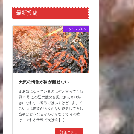
最新投稿
スタッフブログ
天気の情報が目が離せない
まあ気になっているのは何と言っても台
風15号 この辺の数の台風はあんまり好
きになれない番号ではあるけど まして
こいつは進路がありえない逆走してるし
当初はどうなるかわからなくて その次
は それる予報で次は逆 […]
詳細コチラ