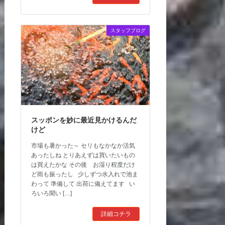
スタッフブログ
スッポンを妙に最近見かけるんだ
けど
市場も暑かった～ セリもなかなか活気
あったしね とりあえずは買いたいもの
は買えたかな その後 お湿り程度だけ
ど雨も振ったし 少しずつ水入れで池ま
わって 準備して 出荷に備えてます い
ろいろ聞い […]
詳細コチラ