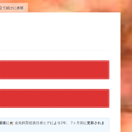
立て続けに赤班
最後に
金魚飼育総責任者ヒデ
により
2年、 7ヶ月前
に更新されま