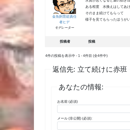
水質が悪くなると薬の効き
ある程度 水換えはしてあ
そのまま続けてもらって
金魚飼育総責任
様子を見てもらったほうが
者ヒデ
モデレーター
投稿者
投稿
4件の投稿を表示中 - 1 - 4件目 (全4件中)
返信先: 立て続けに赤班
あなたの情報:
お名前 (必須)
メール (非公開) (必須):