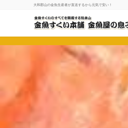
コ
ナ
大和郡山の金魚生産者が直送するから元気で安い！
ン
ビ
テ
ゲ
ン
ー
ツ
シ
に
ョ
移
ン
動
に
移
動