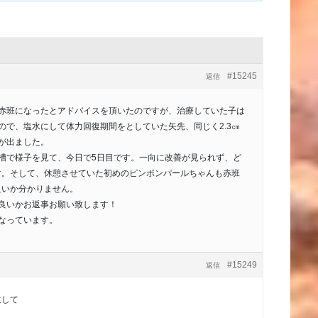
#15245
返信
が赤班になったとアドバイスを頂いたのですが、治療していた子は
ので、塩水にして体力回復期間をとしていた矢先、同じく2.3㎝
が出ました。
槽で様子を見て、今日で5日目です。一向に改善が見られず、ど
す。そして、休憩させていた初めのピンポンパールちゃんも赤班
良いか分かりません。
良いかお返事お願い致します！
なっています。
#15249
返信
意して