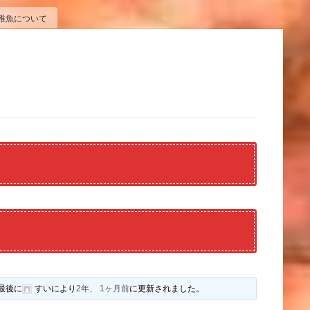
稚魚について
最後に
すい
により
2年、 1ヶ月前
に更新されました。