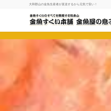
コ
ナ
大和郡山の金魚生産者が直送するから元気で安い！
ン
ビ
テ
ゲ
ン
ー
ツ
シ
に
ョ
移
ン
動
に
移
動