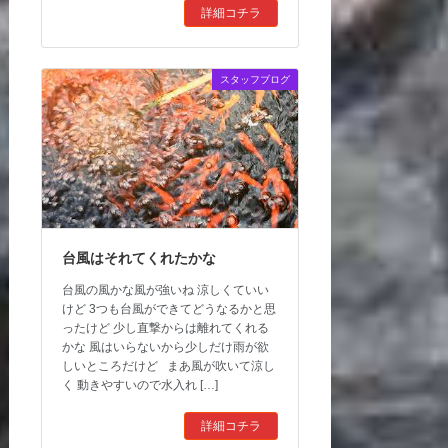
詳細コチラ
スタッフブログ
台風はそれてくれたかな
台風の風かな風が強いね 涼しくていい
けど 3つも台風ができてどうなるかと思
ったけど 少し直撃からは離れてくれる
かな 風はいらないから少しだけ雨が欲
しいところだけど まあ風が吹いて涼し
く 動きやすいので水入れ […]
詳細コチラ