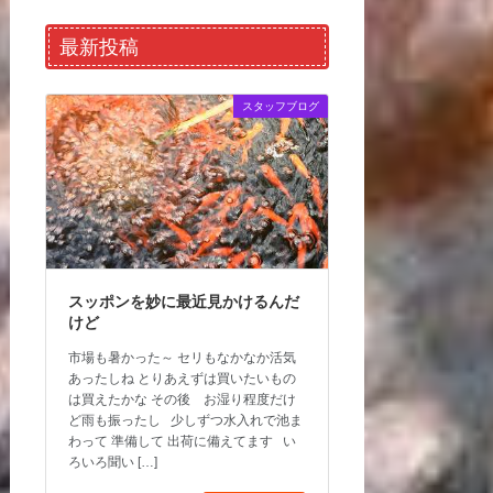
最新投稿
スタッフブログ
スッポンを妙に最近見かけるんだ
けど
市場も暑かった～ セリもなかなか活気
あったしね とりあえずは買いたいもの
は買えたかな その後 お湿り程度だけ
ど雨も振ったし 少しずつ水入れで池ま
わって 準備して 出荷に備えてます い
ろいろ聞い […]