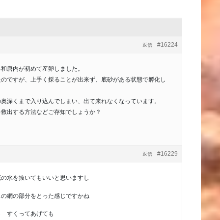
#16224
返信
る和唐内が初めて産卵しました。
たのですが、上手く採ることが出来ず、底砂がある状態で孵化し
の奥深くまで入り込んでしまい、出て来れなくなっています。
を救出する方法などご存知でしょうか？
#16229
返信
底の水を抜いてもいいと思いますし
スの網の部分をとった感じですかね
ら すくってあげても