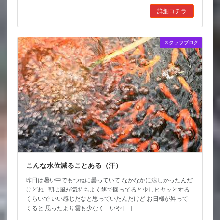
詳細コチラ
スタッフブログ
こんな水位減ることある（汗）
昨日は暑い中でもつねに曇っていて なかなかに涼しかったんだ
けどね 朝は風が気持ちよく餌で回ってると少しヒヤッとする
くらいで いい感じだなと思っていたんだけど お日様が昇って
くると 思ったより雲も少なく いや […]