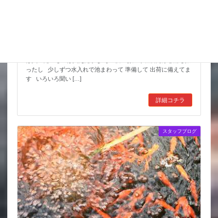
スッポンを妙に最近見かけるんだけど
市場も暑かった～ セリもなかなか活気あったしね とりあえず
は買いたいものは買えたかな その後 お湿り程度だけど雨も振
ったし 少しずつ水入れで池まわって 準備して 出荷に備えてま
す いろいろ聞い […]
詳細コチラ
スタッフブログ