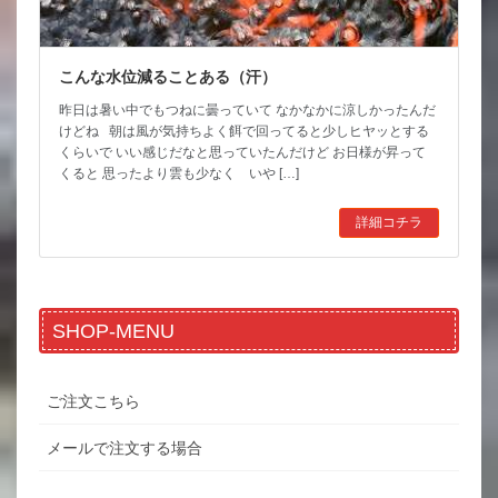
こんな水位減ることある（汗）
昨日は暑い中でもつねに曇っていて なかなかに涼しかったんだ
けどね 朝は風が気持ちよく餌で回ってると少しヒヤッとする
くらいで いい感じだなと思っていたんだけど お日様が昇って
くると 思ったより雲も少なく いや […]
詳細コチラ
SHOP-MENU
ご注文こちら
メールで注文する場合