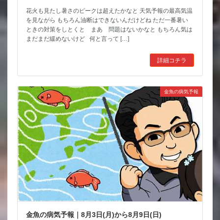
花火も見たし暑さのピークは超えたかなと 天気予報の最高気温
を見ながら もちろん油断はできないんだけどね ただ一番暑い
ときの対策をしとくと まあ 問題はないかなと もちろん気は
まだまだ緩めないけど 何と言って […]
詳細コチラ
金魚の病気予報
金魚の病気予報｜8月3日(月)から8月9日(日)