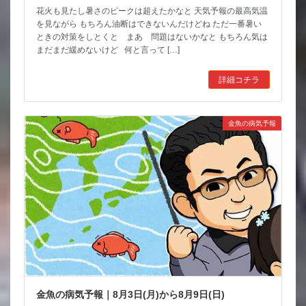
花火も見たし暑さのピークは超えたかなと 天気予報の最高気温
を見ながら もちろん油断はできないんだけどね ただ一番暑い
ときの対策をしとくと まあ 問題はないかなと もちろん気は
まだまだ緩めないけど 何と言って […]
詳細コチラ
金魚の病気予報
金魚の病気予報｜8月3日(月)から8月9日(日)