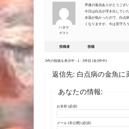
早速の返信ありがとうござ
今日は白点が浮き出してい
水温が低かったので、白点
くなりますが、今は見守ろ
ハタケ
ゲスト
投稿者
投稿
3件の投稿を表示中 - 1 - 3件目 (全3件中)
返信先: 白点病の金魚
あなたの情報:
お名前 (必須)
メール (非公開) (必須):