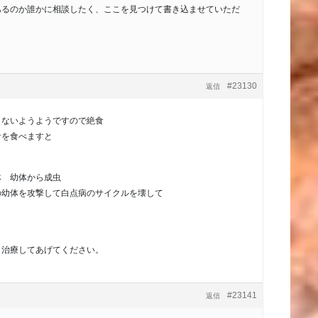
あるのか誰かに相談したく、ここを見つけて書き込ませていただ
。
#23130
返信
くないようようですので絶食
サを食べますと
体 幼体から成虫
の幼体を攻撃して白点病のサイクルを壊して
り治療してあげてください。
#23141
返信