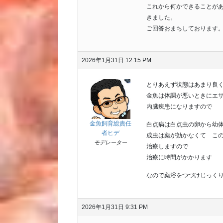
これから何かできることが
きました。
ご回答おまちしております
2026年1月31日 12:15 PM
とりあえず状態はあまり良
金魚は体調が悪いときにエ
内臓疾患になりますので
金魚飼育総責任
白点病は白点虫の卵から幼
者ヒデ
成虫は薬が効かなくて こ
モデレーター
治療しますので
治療に時間がかかります
なので薬浴をつづけじっく
2026年1月31日 9:31 PM