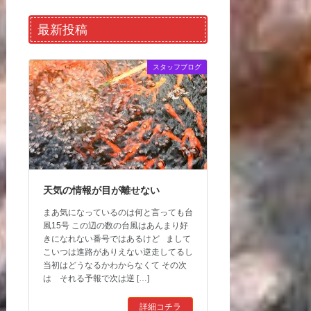
最新投稿
スタッフブログ
天気の情報が目が離せない
まあ気になっているのは何と言っても台
風15号 この辺の数の台風はあんまり好
きになれない番号ではあるけど まして
こいつは進路がありえない逆走してるし
当初はどうなるかわからなくて その次
は それる予報で次は逆 […]
詳細コチラ