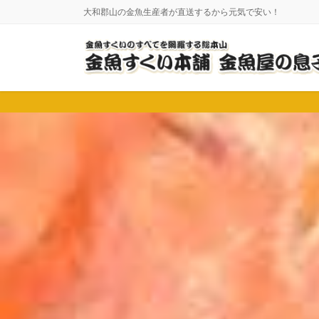
コ
ナ
大和郡山の金魚生産者が直送するから元気で安い！
ン
ビ
テ
ゲ
ン
ー
ツ
シ
に
ョ
移
ン
動
に
移
動