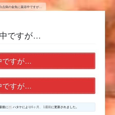
白点病の金魚に薬浴中ですが…
中ですが…
中ですが…
中ですが…
最後に
ハタケ
により
6ヶ月、 1週前
に更新されました。