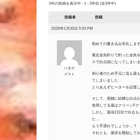
3件の投稿を表示中 - 1 - 3件目 (全3件中)
投稿者
投稿
2026年1月30日 5:03 PM
初めての書き込み失礼しま
最近金魚釣りで釣った金魚
スで白点病になってしまい
ハタケ
初心者のため手元に塩も薬
ゲスト
てしまいました…
とりあえずヒーターを設置し
そして、尾鰭に結構な白点
使用してる薬はクリーンFク
しかし、薬浴2日目で白点
た…
もう手遅れでしょうか…？
それとも、薬浴を開始して