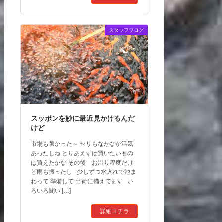
スタッフブログ
スッポンを妙に最近見かけるんだ
けど
市場も暑かった～ セリもなかなか活気
あったしね とりあえずは買いたいもの
は買えたかな その後 お湿り程度だけ
ど雨も振ったし 少しずつ水入れで池ま
わって 準備して 出荷に備えてます い
ろいろ聞い […]
詳細コチラ