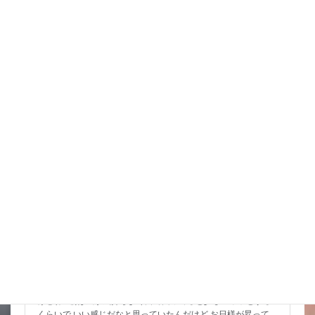
はいらないから少しだけ雨が欲しいところだけど まあ風が吹
いて涼しく 動きやすいので水入れ […]
詳細コチラ
スタッフブログ
こんな水位減ることある（汗）
昨日は暑い中でもつねに曇っていて なかなかに涼しかったんだ
けどね 朝は風が気持ちよく餌で回ってると少しヒヤッとする
くらいで いい感じだなと思っていたんだけど お日様が昇って