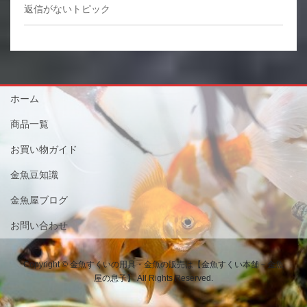
返信がないトピック
ホーム
商品一覧
お買い物ガイド
金魚豆知識
金魚屋ブログ
お問い合わせ
Copyright © 金魚すくいの用具・金魚の販売は【金魚すくい本舗－金魚
屋の息子】 All Rights Reserved.