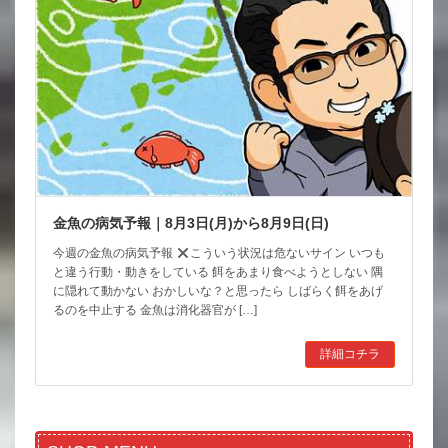
金魚の病気予報｜8月3日(月)から8月9日(日)
今週の金魚の病気予報
こういう状況は危ないサイン いつも
と違う行動・動きをしている 餌をあまり食べようとしない 隅
に隠れて動かない おかしいな？と思ったら しばらく餌をあげ
るのを中止する 金魚は消化器官が […]
詳細コチラ