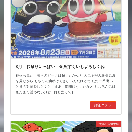
8月 お祭りいっぱい 金魚すくいもよろしくね
花火も見たし暑さのピークは超えたかなと 天気予報の最高気温
を見ながら もちろん油断はできないんだけどね ただ一番暑い
ときの対策をしとくと まあ 問題はないかなと もちろん気は
まだまだ緩めないけど 何と言って […]
詳細コチラ
金魚の病気予報