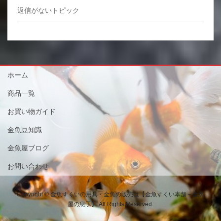
返信がないトピック
ホーム
商品一覧
お買い物ガイド
金魚豆知識
金魚屋ブログ
お問い合わせ
Copyright © 金魚すくいの用具・金魚の販売は【金魚すくい本舗－金魚
屋の息子】 All Rights Reserved.