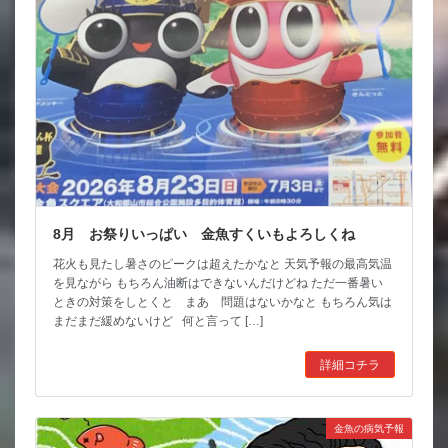
8月 お祭りいっぱい 金魚すくいもよろしくね
花火も見たし暑さのピークは超えたかなと 天気予報の最高気温
を見ながら もちろん油断はできないんだけどね ただ一番暑い
ときの対策をしとくと まあ 問題はないかなと もちろん気は
まだまだ緩めないけど 何と言って […]
詳細コチラ
金魚の病気予報