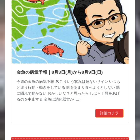
金魚の病気予報｜8月3日(月)から8月9日(日)
今週の金魚の病気予報
こういう状況は危ないサイン いつも
と違う行動・動きをしている 餌をあまり食べようとしない 隅
に隠れて動かない おかしいな？と思ったら しばらく餌をあげ
るのを中止する 金魚は消化器官が […]
詳細コチラ