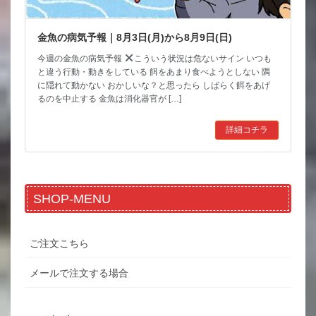
金魚の病気予報｜8月3日(月)から8月9日(日)
今週の金魚の病気予報
こういう状況は危ないサイン いつも
と違う行動・動きをしている 餌をあまり食べようとしない 隅
に隠れて動かない おかしいな？と思ったら しばらく餌をあげ
るのを中止する 金魚は消化器官が […]
詳細コチラ
SHOP-MENU
ご注文こちら
メールで注文する場合