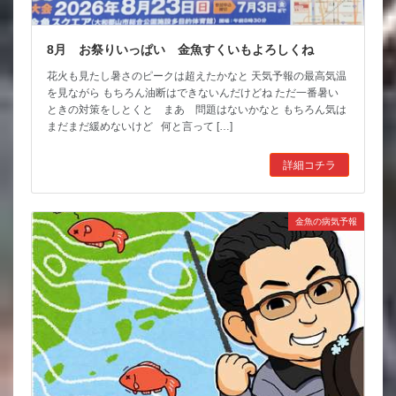
8月 お祭りいっぱい 金魚すくいもよろしくね
花火も見たし暑さのピークは超えたかなと 天気予報の最高気温
を見ながら もちろん油断はできないんだけどね ただ一番暑い
ときの対策をしとくと まあ 問題はないかなと もちろん気は
まだまだ緩めないけど 何と言って […]
詳細コチラ
金魚の病気予報