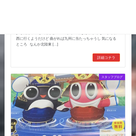
猛暑期間が短いような
台風も少しは影響が出そうだけど 近畿の直撃は無いようなので
少しだけホッと だけど ここからの動きはわからないからね
西に行くようだけど 曲がれば九州に当たっちゃうし 気になる
ところ なんか北陸東 […]
詳細コチラ
スタッフブログ