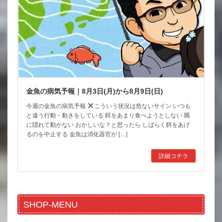
金魚の病気予報｜8月3日(月)から8月9日(日)
今週の金魚の病気予報
こういう状況は危ないサイン いつも
と違う行動・動きをしている 餌をあまり食べようとしない 隅
に隠れて動かない おかしいな？と思ったら しばらく餌をあげ
るのを中止する 金魚は消化器官が […]
詳細コチラ
SHOP-MENU