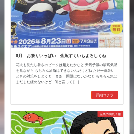
8月 お祭りいっぱい 金魚すくいもよろしくね
花火も見たし暑さのピークは超えたかなと 天気予報の最高気温
を見ながら もちろん油断はできないんだけどね ただ一番暑い
ときの対策をしとくと まあ 問題はないかなと もちろん気は
まだまだ緩めないけど 何と言って […]
詳細コチラ
金魚の病気予報