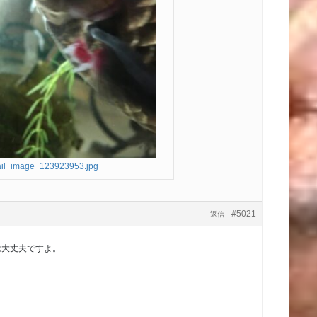
il_image_123923953.jpg
#5021
返信
は大丈夫ですよ。