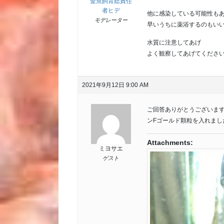
金魚飼育総責任
者ヒデ
他に感染している可能性も
モデレーター
早いうちに薬浴するのもい
水質に注意してあげ
よく観察してあげてくださ
2021年9月12日 9:00 AM
ご回答ありがとうございま
ンFゴールド顆粒を入れま
Attachments:
ミヨサエ
ゲスト