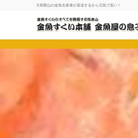
コ
ナ
大和郡山の金魚生産者が直送するから元気で安い！
ン
ビ
テ
ゲ
ン
ー
ツ
シ
に
ョ
移
ン
動
に
移
動