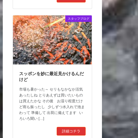
スタッフブログ
スッポンを妙に最近見かけるんだ
けど
市場も暑かった～ セリもなかなか活気
あったしね とりあえずは買いたいもの
は買えたかな その後 お湿り程度だけ
ど雨も振ったし 少しずつ水入れで池ま
わって 準備して 出荷に備えてます い
ろいろ聞い […]
詳細コチラ