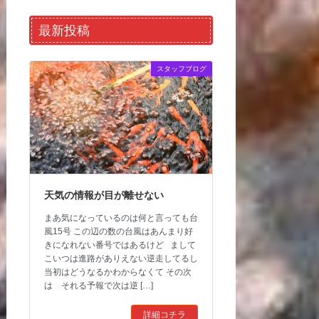
最新投稿
スタッフブログ
天気の情報が目が離せない
まあ気になっているのは何と言っても台
風15号 この辺の数の台風はあんまり好
きになれない番号ではあるけど まして
こいつは進路がありえない逆走してるし
当初はどうなるかわからなくて その次
は それる予報で次は逆 […]
詳細コチラ