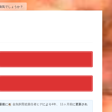
病気でしょうか？
最後に
金魚飼育総責任者ヒデ
により
4年、 11ヶ月前
に更新され