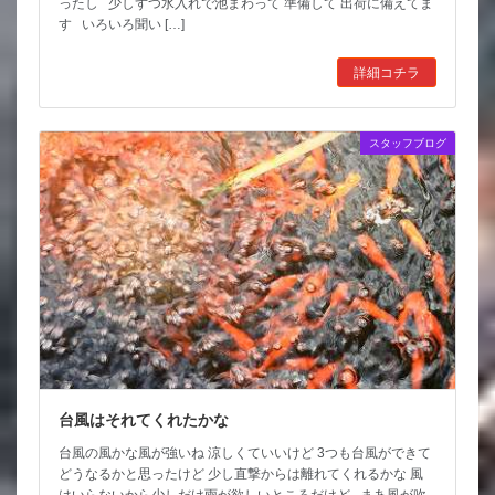
ったし 少しずつ水入れで池まわって 準備して 出荷に備えてま
す いろいろ聞い […]
詳細コチラ
スタッフブログ
台風はそれてくれたかな
台風の風かな風が強いね 涼しくていいけど 3つも台風ができて
どうなるかと思ったけど 少し直撃からは離れてくれるかな 風
はいらないから少しだけ雨が欲しいところだけど まあ風が吹