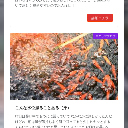
いて涼しく 動きやすいので水入れ […]
詳細コチラ
スタッフブログ
こんな水位減ることある（汗）
昨日は暑い中でもつねに曇っていて なかなかに涼しかったんだ
けどね 朝は風が気持ちよく餌で回ってると少しヒヤッとする
くらいで いい感じだなと思っていたんだけど お日様が昇って