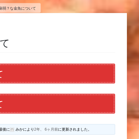
病弱？な金魚について
て
て
て
最後に
みか
により
2年、 6ヶ月前
に更新されました。