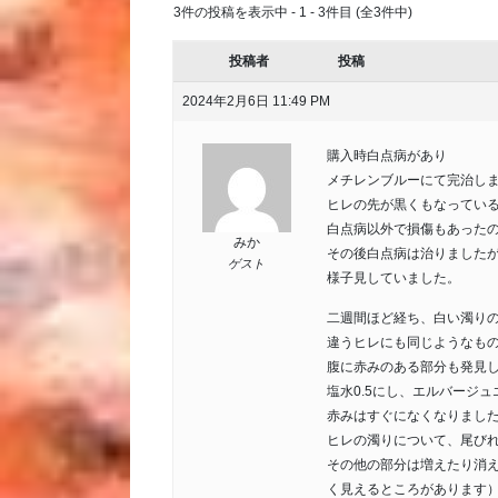
3件の投稿を表示中 - 1 - 3件目 (全3件中)
投稿者
投稿
2024年2月6日 11:49 PM
購入時白点病があり
メチレンブルーにて完治し
ヒレの先が黒くもなってい
白点病以外で損傷もあった
みか
その後白点病は治りました
ゲスト
様子見していました。
二週間ほど経ち、白い濁り
違うヒレにも同じようなも
腹に赤みのある部分も発見
塩水0.5にし、エルバージ
赤みはすぐになくなりまし
ヒレの濁りについて、尾び
その他の部分は増えたり消
く見えるところがあります