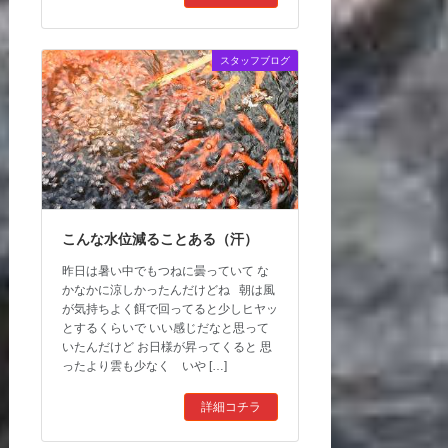
スタッフブログ
こんな水位減ることある（汗）
昨日は暑い中でもつねに曇っていて な
かなかに涼しかったんだけどね 朝は風
が気持ちよく餌で回ってると少しヒヤッ
とするくらいで いい感じだなと思って
いたんだけど お日様が昇ってくると 思
ったより雲も少なく いや […]
詳細コチラ