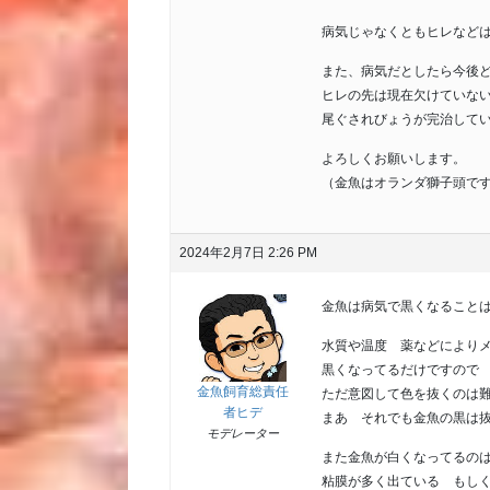
病気じゃなくともヒレなど
また、病気だとしたら今後
ヒレの先は現在欠けていな
尾ぐされびょうが完治して
よろしくお願いします。
（金魚はオランダ獅子頭で
2024年2月7日 2:26 PM
金魚は病気で黒くなること
水質や温度 薬などにより
黒くなってるだけですので
金魚飼育総責任
ただ意図して色を抜くのは
者ヒデ
まあ それでも金魚の黒は
モデレーター
また金魚が白くなってるの
粘膜が多く出ている もし