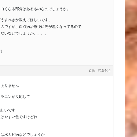
は白くなる部分はあるものなのでしょうか。
どうすべきか教えてほしいです。
いのですが、白点病治療後に先が黒くなってるので
いないなどでしょうか、、、。
す）
#15404
返信
はありません
メラニンが反応して
難しいです
抜けやすい色ですけどね
は
くは水カビ病などでしょうか