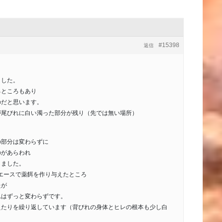
#15398
返信
ました。
るところもあり
のだと思います。
が尾びれに白い濁った部分が残り（先では無い場所）
の部分は変わらずに
のがあらわれ
しました。
ュエースで薬餌を作り与えたところ
たが
れはずっと変わらずです。
えたりを繰り返しています（背びれの身体とヒレの根本も少し白
）