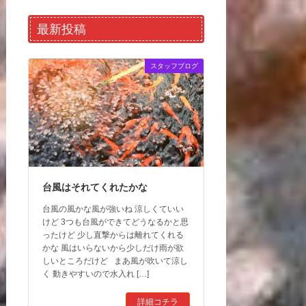
最新投稿
スタッフブログ
台風はそれてくれたかな
台風の風かな風が強いね 涼しくていい
けど 3つも台風ができてどうなるかと思
ったけど 少し直撃からは離れてくれる
かな 風はいらないから少しだけ雨が欲
しいところだけど まあ風が吹いて涼し
く 動きやすいので水入れ […]
詳細コチラ