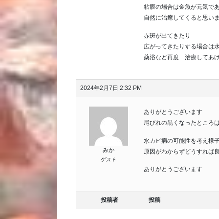
粘膜の場合は金魚が元気で
自然に治癒してくると思い
赤斑が出てきたり
広がってきたりする場合は
薬浴など再度 治療してあ
2024年2月7日 2:32 PM
ありがとうございます
尾びれの黒くなったところ
水カビ病の可能性を考え様
みか
原因がわからずどうすれば
ゲスト
ありがとうございます
投稿者
投稿