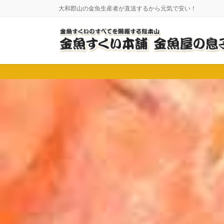
コ
ナ
大和郡山の金魚生産者が直送するから元気で安い！
ン
ビ
テ
ゲ
ン
ー
ツ
シ
に
ョ
移
ン
動
に
移
動