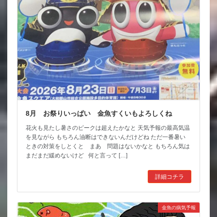
8月 お祭りいっぱい 金魚すくいもよろしくね
花火も見たし暑さのピークは超えたかなと 天気予報の最高気温
を見ながら もちろん油断はできないんだけどね ただ一番暑い
ときの対策をしとくと まあ 問題はないかなと もちろん気は
まだまだ緩めないけど 何と言って […]
詳細コチラ
金魚の病気予報