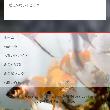
返信がないトピック
ホーム
商品一覧
お買い物ガイド
金魚豆知識
金魚屋ブログ
お問い合わせ
Copyright © 金魚すくいの用具・金魚の販売は【金魚すくい本舗－金魚
屋の息子】 All Rights Reserved.