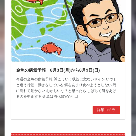
金魚の病気予報｜8月3日(月)から8月9日(日)
今週の金魚の病気予報
こういう状況は危ないサイン いつも
と違う行動・動きをしている 餌をあまり食べようとしない 隅
に隠れて動かない おかしいな？と思ったら しばらく餌をあげ
るのを中止する 金魚は消化器官が […]
詳細コチラ