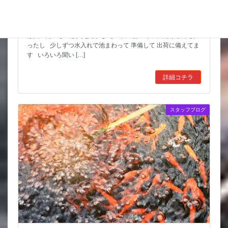
スッポンを妙に最近見かけるんだけど
市場も暑かった～ セリもなかなか活気あったしね とりあえず
は買いたいものは買えたかな その後 お湿り程度だけど雨も振
ったし 少しずつ水入れで池まわって 準備して 出荷に備えてま
す いろいろ聞い […]
詳細コチラ
スタッフブログ