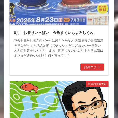
8月 お祭りいっぱい 金魚すくいもよろしくね
花火も見たし暑さのピークは超えたかなと 天気予報の最高気温
を見ながら もちろん油断はできないんだけどね ただ一番暑い
ときの対策をしとくと まあ 問題はないかなと もちろん気は
まだまだ緩めないけど 何と言って […]
詳細コチラ
金魚の病気予報