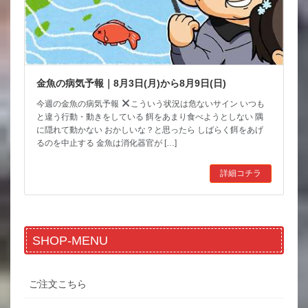
金魚の病気予報｜8月3日(月)から8月9日(日)
今週の金魚の病気予報
こういう状況は危ないサイン いつも
と違う行動・動きをしている 餌をあまり食べようとしない 隅
に隠れて動かない おかしいな？と思ったら しばらく餌をあげ
るのを中止する 金魚は消化器官が […]
詳細コチラ
SHOP-MENU
ご注文こちら