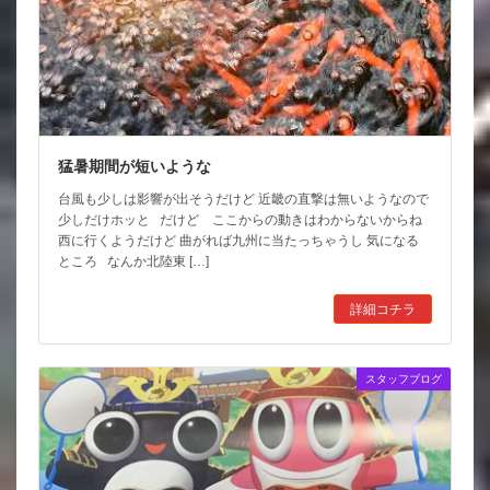
猛暑期間が短いような
台風も少しは影響が出そうだけど 近畿の直撃は無いようなので
少しだけホッと だけど ここからの動きはわからないからね
西に行くようだけど 曲がれば九州に当たっちゃうし 気になる
ところ なんか北陸東 […]
詳細コチラ
スタッフブログ