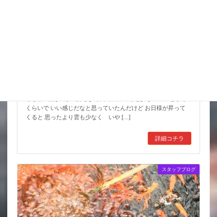
こんな水位減ることある（汗）
昨日は暑い中でもつねに曇っていて なかなかに涼しかったんだ
けどね 朝は風が気持ちよく餌で回ってると少しヒヤッとする
くらいで いい感じだなと思っていたんだけど お日様が昇って
くると 思ったより雲も少なく いや […]
詳細コチラ
スタッフブログ