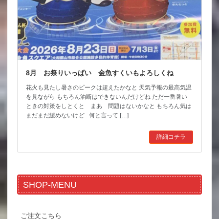
8月 お祭りいっぱい 金魚すくいもよろしくね
花火も見たし暑さのピークは超えたかなと 天気予報の最高気温
を見ながら もちろん油断はできないんだけどね ただ一番暑い
ときの対策をしとくと まあ 問題はないかなと もちろん気は
まだまだ緩めないけど 何と言って […]
詳細コチラ
SHOP-MENU
ご注文こちら