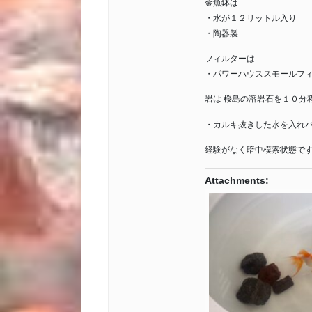
金魚鉢は
・水が１２リットル入り
・陶器製
フィルターは
・パワーハウススモールフ
岩は 桜島の溶岩石を１０分
・カルキ抜きした水を入れ
経験がなく暗中模索状態です。
Attachments: