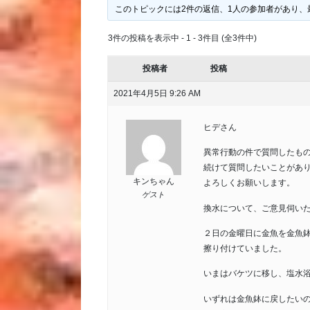
このトピックには2件の返信、1人の参加者があり、
3件の投稿を表示中 - 1 - 3件目 (全3件中)
投稿者
投稿
2021年4月5日 9:26 AM
ヒデさん
異常行動の件で質問したも
続けて質問したいことがあ
キンちゃん
よろしくお願いします。
ゲスト
換水について、ご意見伺い
２日の金曜日に金魚を金魚
擦り付けていました。
いまはバケツに移し、塩水
いずれは金魚鉢に戻したい