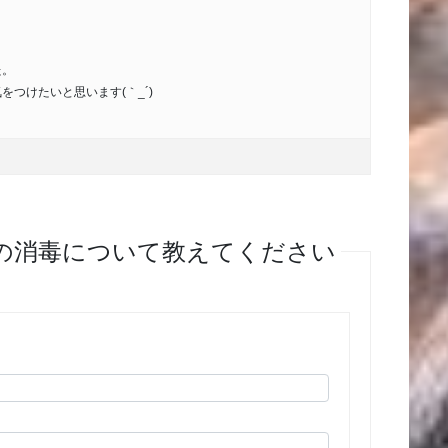
た。
をつけたいと思います(｀_´)ゞ
鉢の消毒について教えてください