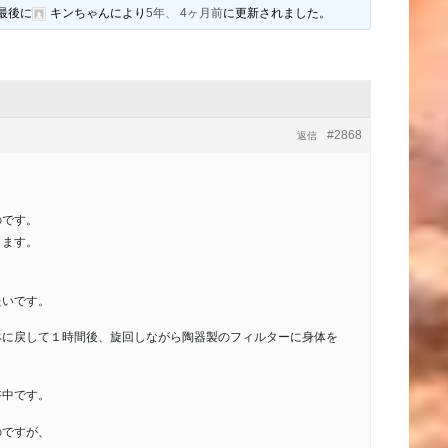
最後に
キンちゃん
により
5年、 4ヶ月前
に更新されました。
#2868
返信
のです。
ります。
たいです。
鉢に戻して１時間後、旋回しながら陶器製のフィルターに身体を
浴中です。
のですが、