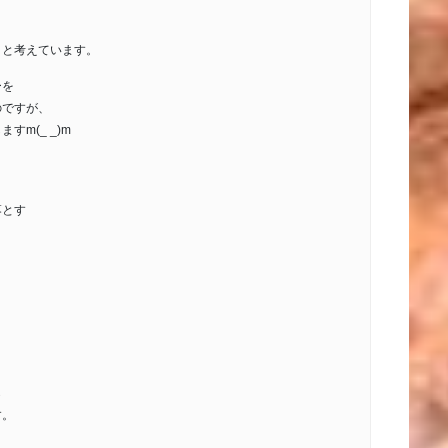
？と考えています。
ーを
のですが、
m(_ _)m
落とす
ら
す。