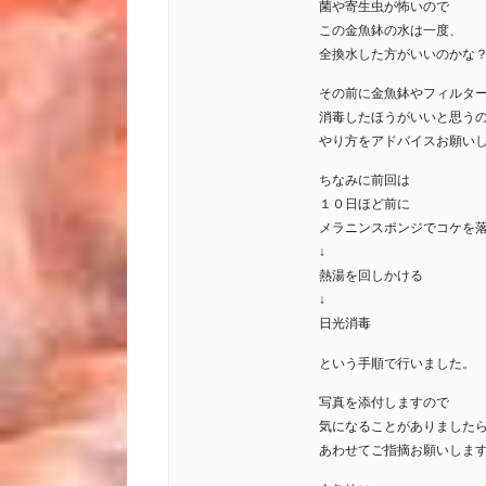
菌や寄生虫が怖いので
この金魚鉢の水は一度、
全換水した方がいいのかな
その前に金魚鉢やフィルタ
消毒したほうがいいと思う
やり方をアドバイスお願いします
ちなみに前回は
１０日ほど前に
メラニンスポンジでコケを
↓
熱湯を回しかける
↓
日光消毒
という手順で行いました。
写真を添付しますので
気になることがありました
あわせてご指摘お願いしま