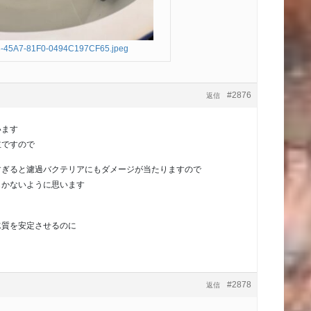
-45A7-81F0-0494C197CF65.jpeg
#2876
返信
います
主ですので
すぎると濾過バクテリアにもダメージが当たりますので
しかないように思います
水質を安定させるのに
#2878
返信