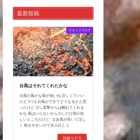
最新投稿
スタッフブログ
台風はそれてくれたかな
台風の風かな風が強いね 涼しくていい
けど 3つも台風ができてどうなるかと思
ったけど 少し直撃からは離れてくれる
かな 風はいらないから少しだけ雨が欲
しいところだけど まあ風が吹いて涼し
く 動きやすいので水入れ […]
詳細コチラ