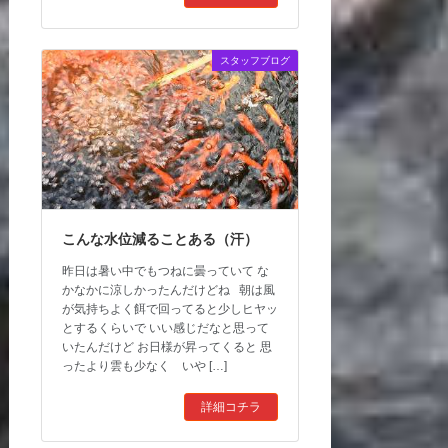
スタッフブログ
こんな水位減ることある（汗）
昨日は暑い中でもつねに曇っていて な
かなかに涼しかったんだけどね 朝は風
が気持ちよく餌で回ってると少しヒヤッ
とするくらいで いい感じだなと思って
いたんだけど お日様が昇ってくると 思
ったより雲も少なく いや […]
詳細コチラ