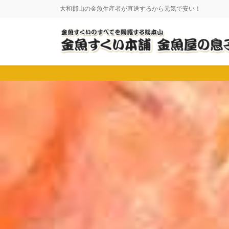
コ
ナ
大和郡山の金魚生産者が直送するから元気で安い！
ン
ビ
テ
ゲ
ン
ー
ツ
シ
に
ョ
移
ン
動
に
移
動