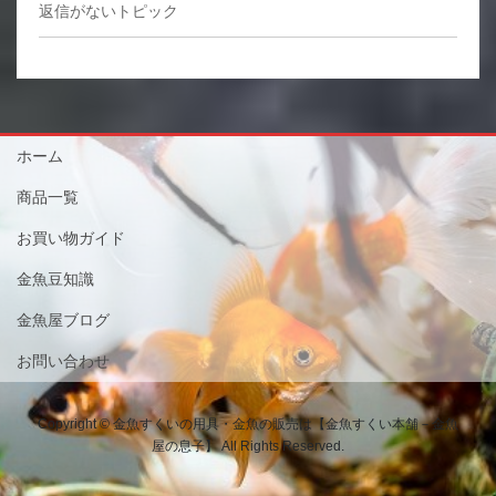
返信がないトピック
ホーム
商品一覧
お買い物ガイド
金魚豆知識
金魚屋ブログ
お問い合わせ
Copyright © 金魚すくいの用具・金魚の販売は【金魚すくい本舗－金魚
屋の息子】 All Rights Reserved.