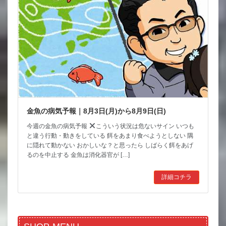
金魚の病気予報｜8月3日(月)から8月9日(日)
今週の金魚の病気予報
こういう状況は危ないサイン いつも
と違う行動・動きをしている 餌をあまり食べようとしない 隅
に隠れて動かない おかしいな？と思ったら しばらく餌をあげ
るのを中止する 金魚は消化器官が […]
詳細コチラ