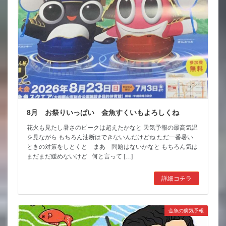
8月 お祭りいっぱい 金魚すくいもよろしくね
花火も見たし暑さのピークは超えたかなと 天気予報の最高気温
を見ながら もちろん油断はできないんだけどね ただ一番暑い
ときの対策をしとくと まあ 問題はないかなと もちろん気は
まだまだ緩めないけど 何と言って […]
詳細コチラ
金魚の病気予報