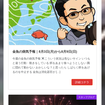
金魚の病気予報｜8月3日(月)から8月9日(日)
今週の金魚の病気予報
こういう状況は危ないサイン いつも
と違う行動・動きをしている 餌をあまり食べようとしない 隅
に隠れて動かない おかしいな？と思ったら しばらく餌をあげ
るのを中止する 金魚は消化器官が […]
詳細コチラ
スタッフブログ