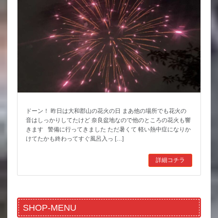
ドーン！ 昨日は大和郡山の花火の日 まあ他の場所でも花火の
音はしっかりしてたけど 奈良盆地なので他のところの花火も響
きます 警備に行ってきました ただ暑くて 軽い熱中症になりか
けてたかも終わってすぐ風呂入っ […]
詳細コチラ
SHOP-MENU