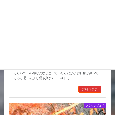
こんな水位減ることある（汗）
昨日は暑い中でもつねに曇っていて なかなかに涼しかったんだ
けどね 朝は風が気持ちよく餌で回ってると少しヒヤッとする
くらいで いい感じだなと思っていたんだけど お日様が昇って
くると 思ったより雲も少なく いや […]
詳細コチラ
スタッフブログ