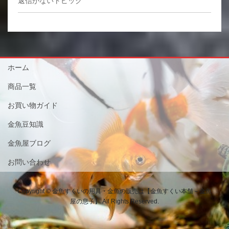
返信がないトピック
ホーム
商品一覧
お買い物ガイド
金魚豆知識
金魚屋ブログ
お問い合わせ
Copyright © 金魚すくいの用具・金魚の販売は【金魚すくい本舗－金魚
屋の息子】 All Rights Reserved.