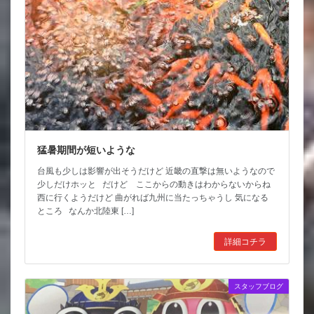
猛暑期間が短いような
台風も少しは影響が出そうだけど 近畿の直撃は無いようなので
少しだけホッと だけど ここからの動きはわからないからね
西に行くようだけど 曲がれば九州に当たっちゃうし 気になる
ところ なんか北陸東 […]
詳細コチラ
スタッフブログ