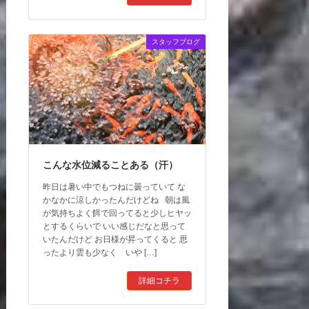
スタッフブログ
こんな水位減ることある（汗）
昨日は暑い中でもつねに曇っていて な
かなかに涼しかったんだけどね 朝は風
が気持ちよく餌で回ってると少しヒヤッ
とするくらいで いい感じだなと思って
いたんだけど お日様が昇ってくると 思
ったより雲も少なく いや […]
詳細コチラ