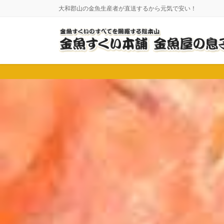
コ
ナ
大和郡山の金魚生産者が直送するから元気で安い！
ン
ビ
テ
ゲ
ン
ー
ツ
シ
に
ョ
移
ン
動
に
移
動