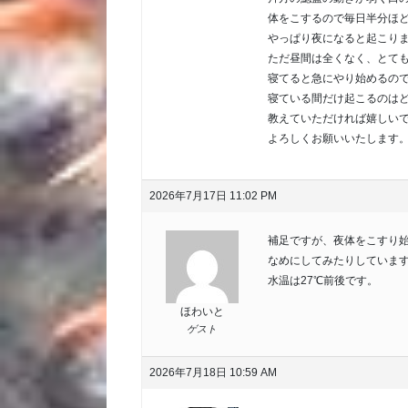
体をこするので毎日半分ほど
やっぱり夜になると起こり
ただ昼間は全くなく、とて
寝てると急にやり始めるの
寝ている間だけ起こるのは
教えていただければ嬉しい
よろしくお願いいたします
2026年7月17日 11:02 PM
補足ですが、夜体をこすり始
なめにしてみたりしていま
水温は27℃前後です。
ほわいと
ゲスト
2026年7月18日 10:59 AM