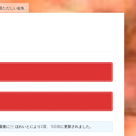
慌ただしい金魚
最後に
ほわいと
により
2週、 5日前
に更新されました。