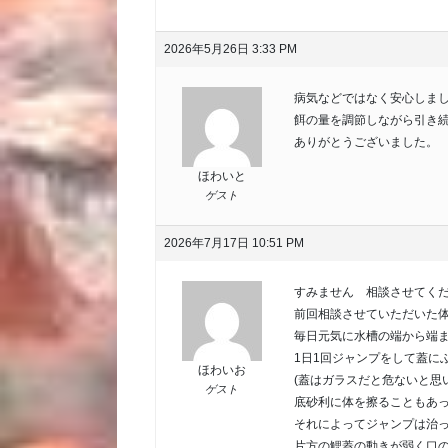
2026年5月26日 3:33 PM
病気などではなく安心しま
餌の量を調節しながら引き
ありがとうございました。
ほわいと
ゲスト
2026年7月17日 10:51 PM
すみません 相談させてく
前回相談させていただいた体
毎日元気に水槽の端から端ま
1日1回ジャンプをして蓋に
ほわいお
(蓋はガラスだと危ないと思
ゲスト
底砂利に体を擦ることもあ
それによってジャンプは治
片方の鰓蓋の動きが弱く口