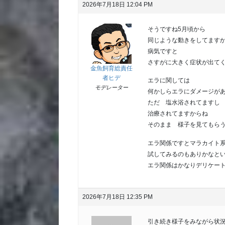
2026年7月18日 12:04 PM
そうですね5月頃から
同じような動きをしてます
病気ですと
さすがに大きく症状が出て
金魚飼育総責任
者ヒデ
エラに関しては
モデレーター
何かしらエラにダメージが
ただ 塩水浴されてますし
治療されてますからね
そのまま 様子を見てもら
エラ関係ですとマラカイト
試してみるのもありかなと
エラ関係はかなりデリケー
2026年7月18日 12:35 PM
引き続き様子をみながら状