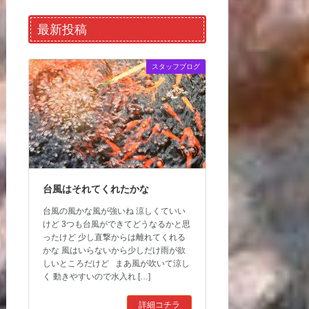
最新投稿
スタッフブログ
台風はそれてくれたかな
台風の風かな風が強いね 涼しくていい
けど 3つも台風ができてどうなるかと思
ったけど 少し直撃からは離れてくれる
かな 風はいらないから少しだけ雨が欲
しいところだけど まあ風が吹いて涼し
く 動きやすいので水入れ […]
詳細コチラ