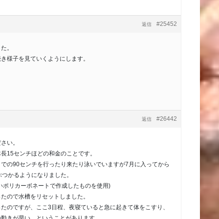
#25452
返信
した。
続き様子を見ていくようにします。
#26442
返信
ださい。
長15センチほどの和金のことです。
での90センチを行ったり来たり泳いでいますが7月に入ってから
ぶつかるようになりました。
いポリカーボネートで作成したものを使用)
ったので水槽をリセットしました。
ったのですが、ここ3日程、夜寝ていると急に起きて体をこすり、
の動きが早い…ということがあります。