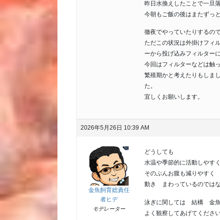
昨日水換えしたことで一旦
今朝もご飯の後はまたずっ
徹夜でやっていたりするの
ただこの状況は外掛けフィ
ーから投げ込みフィルター
今回はフィルターなどは触
繁殖期かと考えたりもしまし
た。
宜しくお願いします。
2026年5月26日 10:39 AM
どうしても
水温や季節的に活動しやす
そのぶんお腹も減りやすく
動き まわっているのでは
金魚飼育総責任
者ヒデ
泳ぎに関しては 結構 金
モデレーター
よく観察してあげてくださ