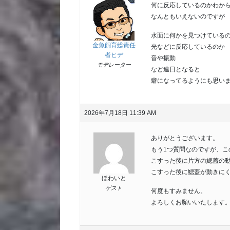
何に反応しているのかわか
なんともいえないのですが
水面に何かを見つけている
金魚飼育総責任
光などに反応しているのか
者ヒデ
音や振動
モデレーター
など連日となると
癖になってるようにも思い
2026年7月18日 11:39 AM
ありがとうございます。
もう1つ質問なのですが、
こすった後に片方の鰓蓋の
こすった後に鰓蓋が動きに
ほわいと
ゲスト
何度もすみません。
よろしくお願いいたします