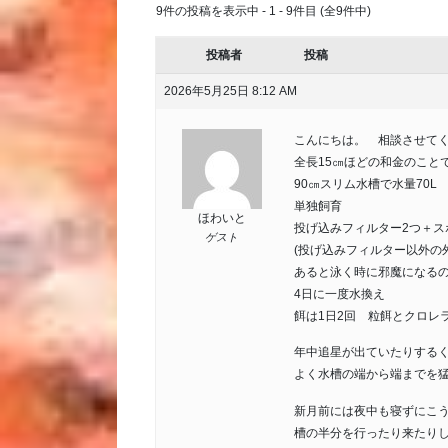
9件の投稿を表示中 - 1 - 9件目 (全9件中)
投稿者
投稿
2026年5月25日 8:12 AM
こんにちは。 相談させて
全長15㎝ほどの和金のこと
90㎝スリム水槽で水量70L
単独飼育
ほわいと
投げ込みフィルター2つ＋ス
ゲスト
(投げ込みフィルター以外の
あると泳く時に邪魔になるの
4日に一度水換え
餌は1日2回 粒餌とクロレ
年中追星が出ていたりする
よく水槽の端から端までを
新月前には夜中も寝ずにこう
槽の半分を行ったり来たり