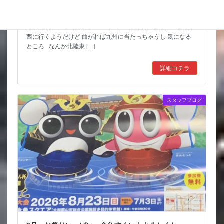
猛暑期間が短いような
台風も少しは影響が出そうだけど 近畿の直撃は無いようなので
少しだけホッと だけど ここからの動きはわからないからね
西に行くようだけど 曲がれば九州に当たっちゃうし 気になる
ところ なんか北陸東 […]
詳細コチラ
スタッフブログ