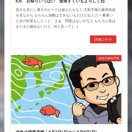
8月 お祭りいっぱい 金魚すくいもよろしくね
花火も見たし暑さのピークは超えたかなと 天気予報の最高気温
を見ながら もちろん油断はできないんだけどね ただ一番暑い
ときの対策をしとくと まあ 問題はないかなと もちろん気は
まだまだ緩めないけど 何と言って […]
詳細コチラ
金魚の病気予報