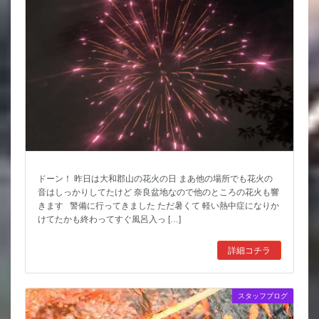
ドーン！ 昨日は大和郡山の花火の日 まあ他の場所でも花火の
音はしっかりしてたけど 奈良盆地なので他のところの花火も響
きます 警備に行ってきました ただ暑くて 軽い熱中症になりか
けてたかも終わってすぐ風呂入っ […]
詳細コチラ
スタッフブログ