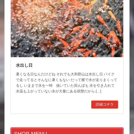
水出し日
暑くなる日なんだけどね それでも大和郡山は水出し日 バイク
で走ってるとそんなに暑くもない だって横で水が走りまくって
るし いままで水を一時 抜いていた田んぼも 水を引き入れて
水温も上がっていない水が大量にある状態だから […]
詳細コチラ
SHOP-MENU