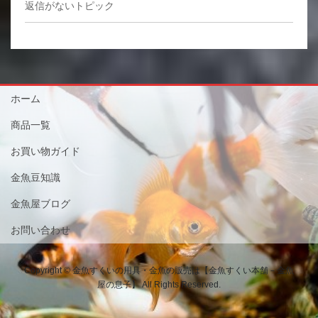
返信がないトピック
ホーム
商品一覧
お買い物ガイド
金魚豆知識
金魚屋ブログ
お問い合わせ
Copyright © 金魚すくいの用具・金魚の販売は【金魚すくい本舗－金魚
屋の息子】 All Rights Reserved.