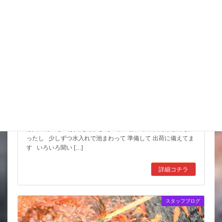
スッポンを妙に最近見かけるんだけど
市場も暑かった～ セリもなかなか活気あったしね とりあえず
は買いたいものは買えたかな その後 お湿り程度だけど雨も振
ったし 少しずつ水入れで池まわって 準備して 出荷に備えてま
す いろいろ聞い […]
詳細コチラ
スタッフブログ