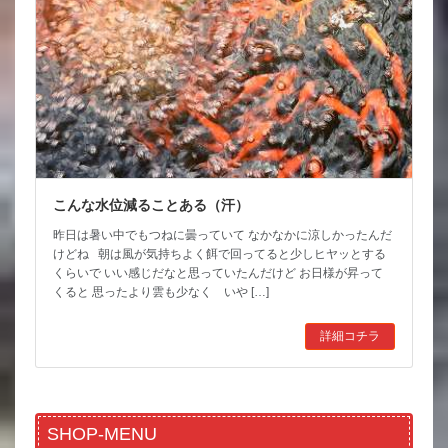
こんな水位減ることある（汗）
昨日は暑い中でもつねに曇っていて なかなかに涼しかったんだ
けどね 朝は風が気持ちよく餌で回ってると少しヒヤッとする
くらいで いい感じだなと思っていたんだけど お日様が昇って
くると 思ったより雲も少なく いや […]
詳細コチラ
SHOP-MENU