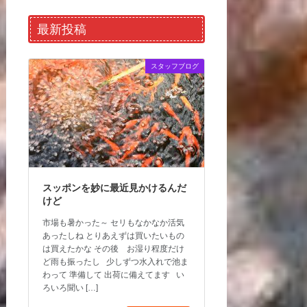
最新投稿
スタッフブログ
スッポンを妙に最近見かけるんだ
けど
市場も暑かった～ セリもなかなか活気
あったしね とりあえずは買いたいもの
は買えたかな その後 お湿り程度だけ
ど雨も振ったし 少しずつ水入れで池ま
わって 準備して 出荷に備えてます い
ろいろ聞い […]