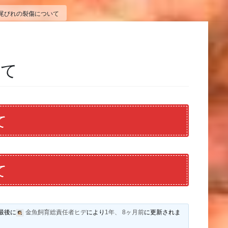
尾びれの裂傷について
いて
て
て
最後に
金魚飼育総責任者ヒデ
により
1年、 8ヶ月前
に更新されま