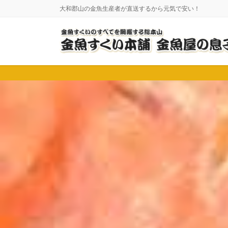
コ
ナ
大和郡山の金魚生産者が直送するから元気で安い！
ン
ビ
テ
ゲ
ン
ー
ツ
シ
に
ョ
移
ン
動
に
移
動