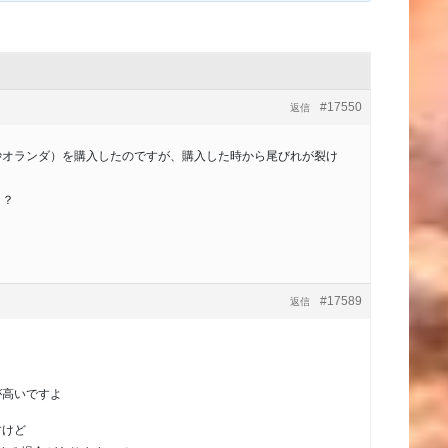
#17550
返信
紗オランダ）を購入したのですが、購入した時から尾びれが裂け
？？
#17589
返信
が高いですよ
すけど