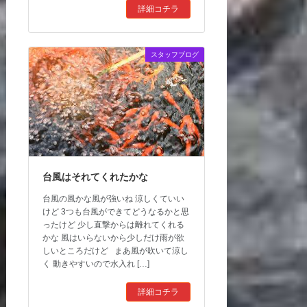
詳細コチラ
スタッフブログ
台風はそれてくれたかな
台風の風かな風が強いね 涼しくていい
けど 3つも台風ができてどうなるかと思
ったけど 少し直撃からは離れてくれる
かな 風はいらないから少しだけ雨が欲
しいところだけど まあ風が吹いて涼し
く 動きやすいので水入れ […]
詳細コチラ