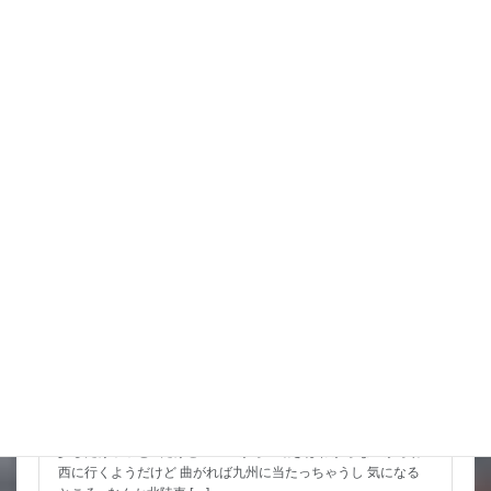
くると 思ったより雲も少なく いや […]
詳細コチラ
スタッフブログ
猛暑期間が短いような
台風も少しは影響が出そうだけど 近畿の直撃は無いようなので
少しだけホッと だけど ここからの動きはわからないからね
西に行くようだけど 曲がれば九州に当たっちゃうし 気になる