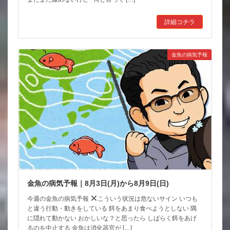
詳細コチラ
金魚の病気予報
金魚の病気予報｜8月3日(月)から8月9日(日)
今週の金魚の病気予報
こういう状況は危ないサイン いつも
と違う行動・動きをしている 餌をあまり食べようとしない 隅
に隠れて動かない おかしいな？と思ったら しばらく餌をあげ
るのを中止する 金魚は消化器官が […]