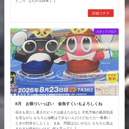
ところ なんか北陸東 […]
詳細コチラ
スタッフブログ
8月 お祭りいっぱい 金魚すくいもよろしくね
花火も見たし暑さのピークは超えたかなと 天気予報の最高気温
を見ながら もちろん油断はできないんだけどね ただ一番暑い
ときの対策をしとくと まあ 問題はないかなと もちろん気は
まだまだ緩めないけど 何と言って […]