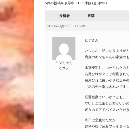
5件の投稿を表示中 - 1 - 5件目 (全5件中)
投稿者
投稿
2021年8月21日 3:00 PM
ヒデさん
いつもお世話になりありが
琉金のキンちゃんの家族の
キンちゃん
水質安定し、ホッとしたの
ゲスト
右尾びれが２ミリ程度きれ
右尾びれに白い小さな点を
（尾の先っ端はきれいです
経過観察でいいか？とも、
早いとこ塩浴した方がいい
迷うのでアドバイスいただ
昨日は空腹のためか
砂利や投げ込みフィルター