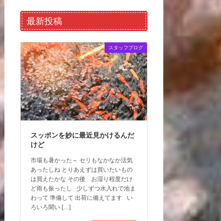
最新投稿
スタッフブログ
スッポンを妙に最近見かけるんだ
けど
市場も暑かった～ セリもなかなか活気
あったしね とりあえずは買いたいもの
は買えたかな その後 お湿り程度だけ
ど雨も振ったし 少しずつ水入れで池ま
わって 準備して 出荷に備えてます い
ろいろ聞い […]