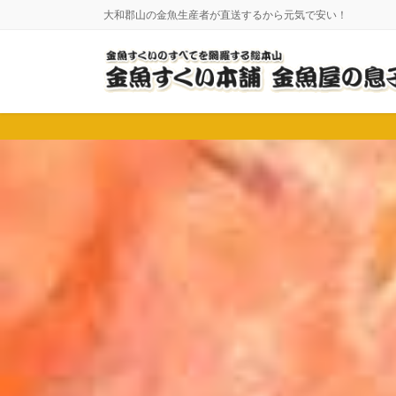
コ
ナ
大和郡山の金魚生産者が直送するから元気で安い！
ン
ビ
テ
ゲ
ン
ー
ツ
シ
に
ョ
移
ン
動
に
移
動