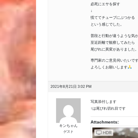
必死にエサを探す
↓
慌ててチューブにぶつかる
という感じでした。
普段と行動が違うような気
至近距離で観察してみたら
尾びれに異変がありました
専門家のご意見伺いたいで
よろしくお願いします
2021年8月21日 3:02 PM
写真添付します
↑は尾びれ切れ目です
Attachments:
キンちゃん
ゲスト