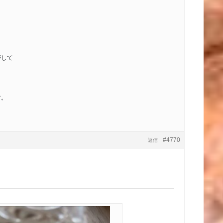
がして
。
す。
#4770
返信