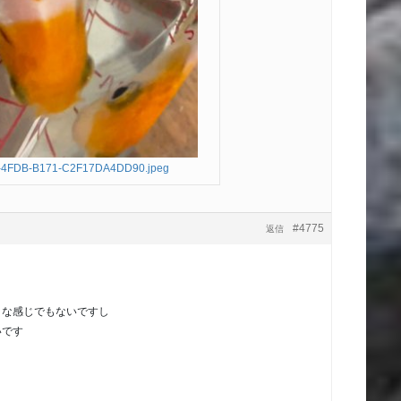
-4FDB-B171-C2F17DA4DD90.jpeg
#4775
返信
うな感じでもないですし
いです