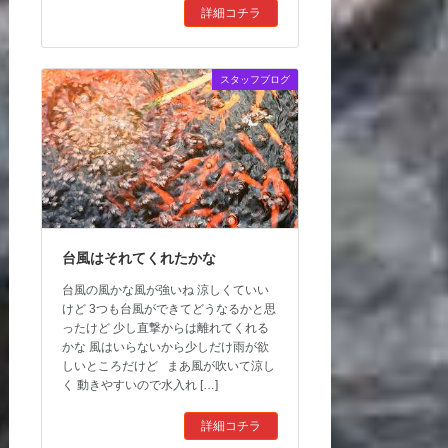
詳細コチラ
スタッフブログ
台風はそれてくれたかな
台風の風かな風が強いね 涼しくていい
けど 3つも台風ができてどうなるかと思
ったけど 少し直撃からは離れてくれる
かな 風はいらないから少しだけ雨が欲
しいところだけど まあ風が吹いて涼し
く 動きやすいので水入れ […]
詳細コチラ