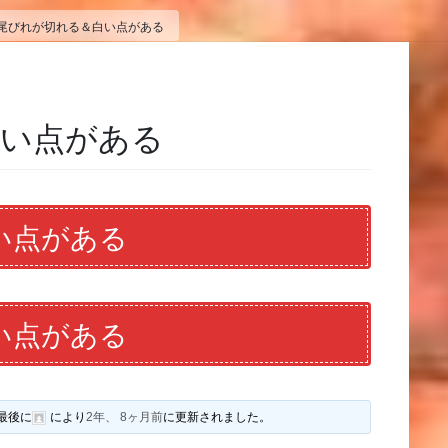
尾びれが切れる＆白い点がある
白い点がある
い点がある
い点がある
最後に
により
2年、 8ヶ月前
に更新されました。