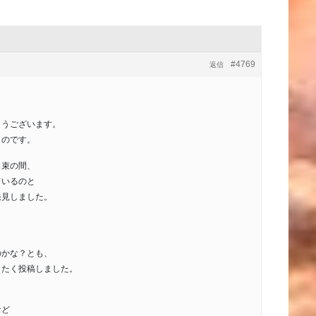
#4769
返信
とうございます。
ものです。
も束の間、
ているのと
発見しました。
）
のかな？とも、
きたく投稿しました。
など