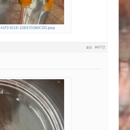
-41F2-821E-1DE67D380CDD.jpeg
#4772
返信