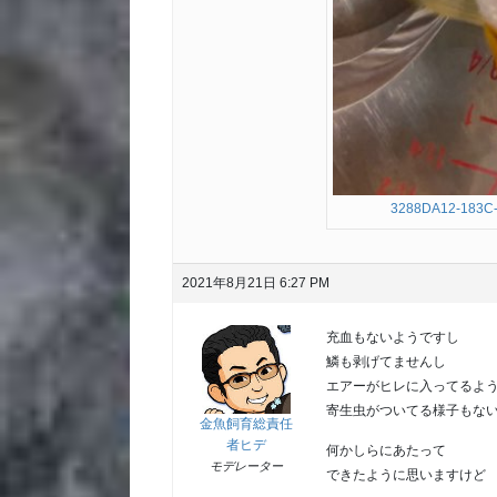
3288DA12-183C
2021年8月21日 6:27 PM
充血もないようですし
鱗も剥げてませんし
エアーがヒレに入ってるよ
寄生虫がついてる様子もな
金魚飼育総責任
者ヒデ
何かしらにあたって
モデレーター
できたように思いますけど