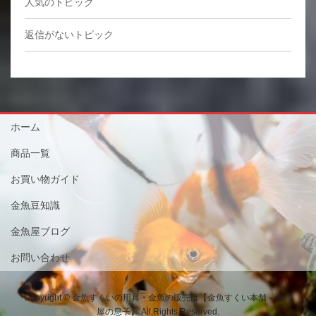
人気のトピック
返信がないトピック
ホーム
商品一覧
お買い物ガイド
金魚豆知識
金魚屋ブログ
お問い合わせ
Copyright © 金魚すくいの用具・金魚の販売は【金魚すくい本舗－金魚
屋の息子】 All Rights Reserved.