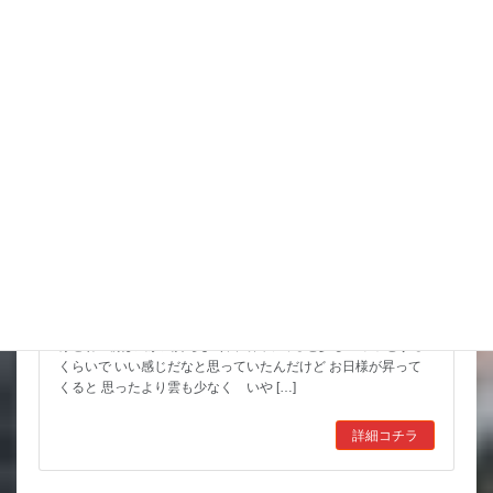
スタッフブログ
こんな水位減ることある（汗）
昨日は暑い中でもつねに曇っていて なかなかに涼しかったんだ
けどね 朝は風が気持ちよく餌で回ってると少しヒヤッとする
くらいで いい感じだなと思っていたんだけど お日様が昇って
くると 思ったより雲も少なく いや […]
詳細コチラ