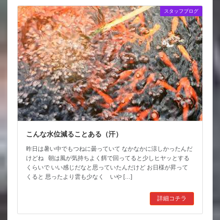
スタッフブログ
こんな水位減ることある（汗）
昨日は暑い中でもつねに曇っていて なかなかに涼しかったんだ
けどね 朝は風が気持ちよく餌で回ってると少しヒヤッとする
くらいで いい感じだなと思っていたんだけど お日様が昇って
くると 思ったより雲も少なく いや […]
詳細コチラ