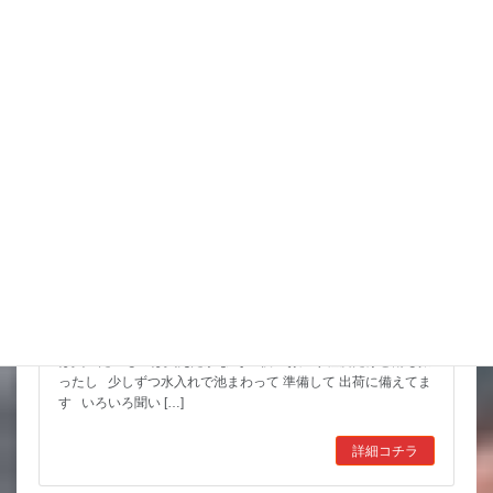
スタッフブログ
スッポンを妙に最近見かけるんだけど
市場も暑かった～ セリもなかなか活気あったしね とりあえず
は買いたいものは買えたかな その後 お湿り程度だけど雨も振
ったし 少しずつ水入れで池まわって 準備して 出荷に備えてま
す いろいろ聞い […]
詳細コチラ