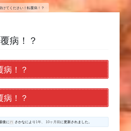
助けてください！転覆病！？
覆病！？
覆病！？
覆病！？
最後に
さかな
により
1年、 10ヶ月前
に更新されました。