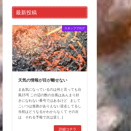
最新投稿
スタッフブログ
天気の情報が目が離せない
まあ気になっているのは何と言っても台
風15号 この辺の数の台風はあんまり好
きになれない番号ではあるけど まして
こいつは進路がありえない逆走してるし
当初はどうなるかわからなくて その次
は それる予報で次は逆 […]
詳細コチラ