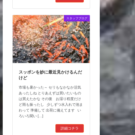
スタッフブログ
スッポンを妙に最近見かけるんだ
けど
市場も暑かった～ セリもなかなか活気
あったしね とりあえずは買いたいもの
は買えたかな その後 お湿り程度だけ
ど雨も振ったし 少しずつ水入れで池ま
わって 準備して 出荷に備えてます い
ろいろ聞い […]
詳細コチラ