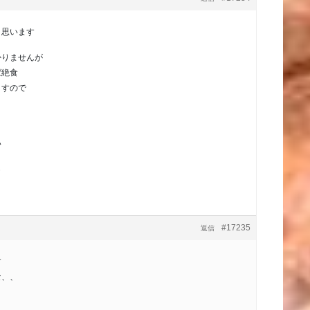
と思います
かりませんが
ば絶食
ますので
い
も
#17235
返信
す
な、、
！