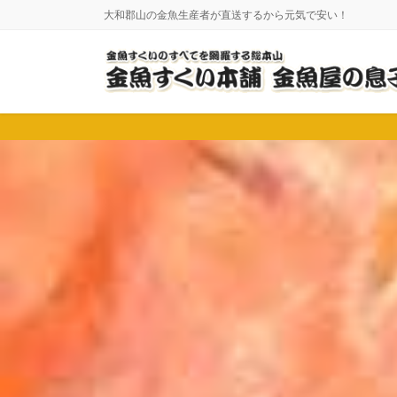
コ
ナ
大和郡山の金魚生産者が直送するから元気で安い！
ン
ビ
テ
ゲ
ン
ー
ツ
シ
に
ョ
移
ン
動
に
移
動