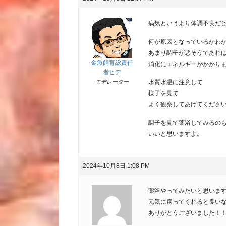
病気というより体調不良だ
何が原因となっているかわ
あまり調子が悪そうであれ
金魚飼育総責任
消化にエネルギーがかかり
者ヒデ
水質水温に注意して
モデレーター
様子を見て
よく観察してあげてくださ
調子を見て薬浴してみるの
いいと思いますよ。
2024年10月8日 1:08 PM
薬浴やってみたいと思いま
元気に戻ってくれると良い
ありがとうございました！