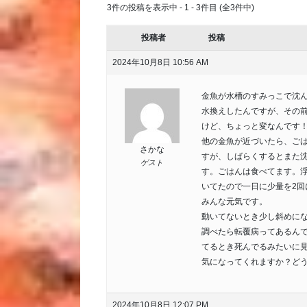
3件の投稿を表示中 - 1 - 3件目 (全3件中)
投稿者
投稿
2024年10月8日 10:56 AM
金魚が水槽のすみっこで沈ん
水換えしたんですが、その
けど、ちょっと変なんです
他の金魚が近づいたら、ご
さかな
すが、しばらくするとまた
ゲスト
す。ごはんは食べてます。
いてたので一日に少量を2回
みんな元気です。
動いてないとき少し斜めに
調べたら転覆病ってあるん
てるとき死んでるみたいに
気になってくれますか？どう
2024年10月8日 12:07 PM