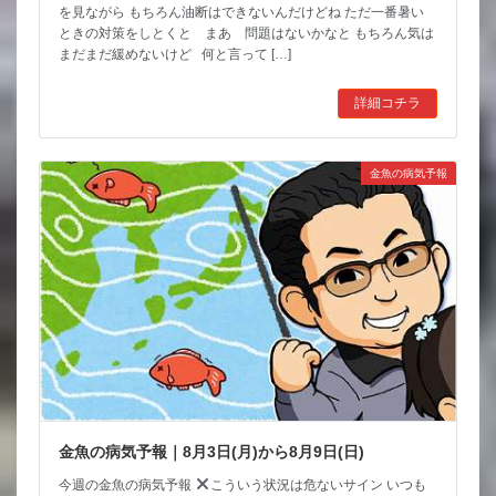
を見ながら もちろん油断はできないんだけどね ただ一番暑い
ときの対策をしとくと まあ 問題はないかなと もちろん気は
まだまだ緩めないけど 何と言って […]
詳細コチラ
金魚の病気予報
金魚の病気予報｜8月3日(月)から8月9日(日)
今週の金魚の病気予報
こういう状況は危ないサイン いつも