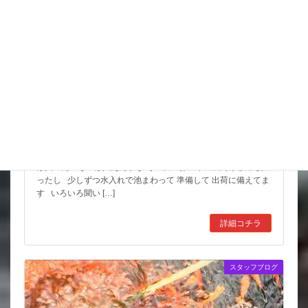
スッポンを妙に最近見かけるんだけど
市場も暑かった～ セリもなかなか活気あったしね とりあえず
は買いたいものは買えたかな その後 お湿り程度だけど雨も振
ったし 少しずつ水入れで池まわって 準備して 出荷に備えてま
す いろいろ聞い […]
詳細コチラ
スタッフブログ