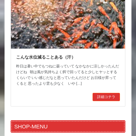
こんな水位減ることある（汗）
昨日は暑い中でもつねに曇っていて なかなかに涼しかったんだ
けどね 朝は風が気持ちよく餌で回ってると少しヒヤッとする
くらいで いい感じだなと思っていたんだけど お日様が昇って
くると 思ったより雲も少なく いや […]
詳細コチラ
SHOP-MENU