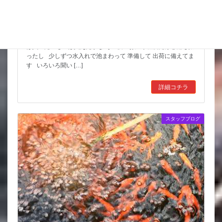
スッポンを妙に最近見かけるんだけど
市場も暑かった～ セリもなかなか活気あったしね とりあえず
は買いたいものは買えたかな その後 お湿り程度だけど雨も振
ったし 少しずつ水入れで池まわって 準備して 出荷に備えてま
す いろいろ聞い […]
詳細コチラ
スタッフブログ