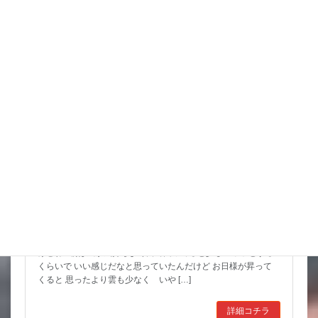
スタッフブログ
こんな水位減ることある（汗）
昨日は暑い中でもつねに曇っていて なかなかに涼しかったんだ
けどね 朝は風が気持ちよく餌で回ってると少しヒヤッとする
くらいで いい感じだなと思っていたんだけど お日様が昇って
くると 思ったより雲も少なく いや […]
詳細コチラ