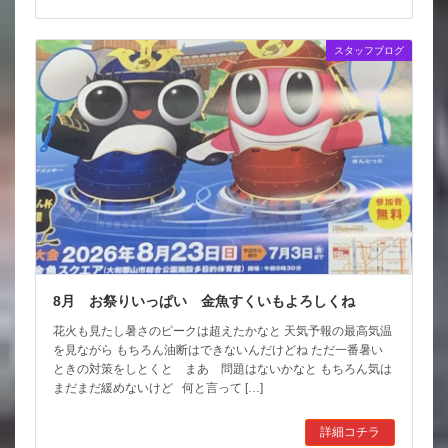
スタッフブログ
8月 お祭りいっぱい 金魚すくいもよろしくね
花火も見たし暑さのピークは超えたかなと 天気予報の最高気温
を見ながら もちろん油断はできないんだけどね ただ一番暑い
ときの対策をしとくと まあ 問題はないかなと もちろん気は
まだまだ緩めないけど 何と言って […]
詳細コチラ