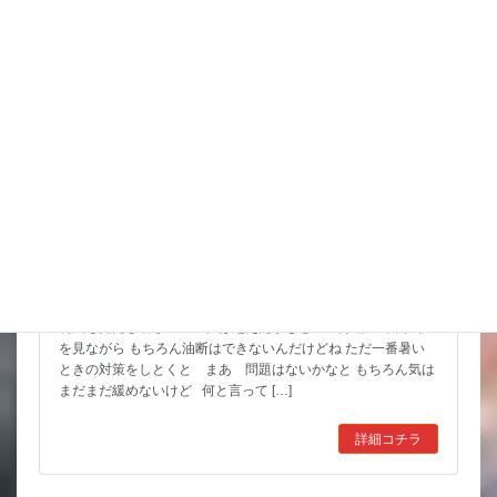
スタッフブログ
8月 お祭りいっぱい 金魚すくいもよろしくね
花火も見たし暑さのピークは超えたかなと 天気予報の最高気温
を見ながら もちろん油断はできないんだけどね ただ一番暑い
ときの対策をしとくと まあ 問題はないかなと もちろん気は
まだまだ緩めないけど 何と言って […]
詳細コチラ