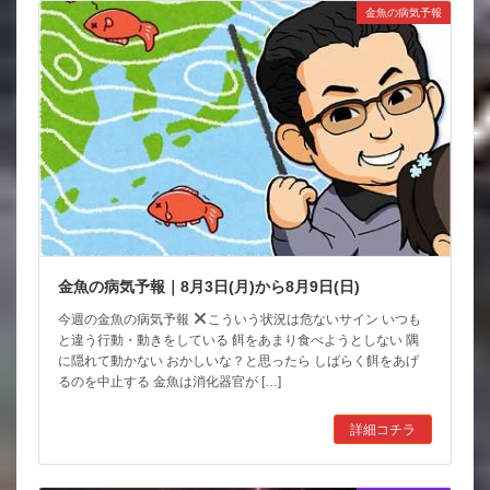
金魚の病気予報
金魚の病気予報｜8月3日(月)から8月9日(日)
今週の金魚の病気予報
こういう状況は危ないサイン いつも
と違う行動・動きをしている 餌をあまり食べようとしない 隅
に隠れて動かない おかしいな？と思ったら しばらく餌をあげ
るのを中止する 金魚は消化器官が […]
詳細コチラ