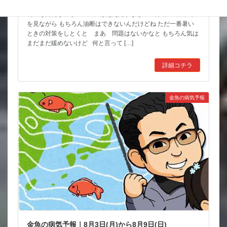
花火も見たし暑さのピークは超えたかなと 天気予報の最高気温
を見ながら もちろん油断はできないんだけどね ただ一番暑い
ときの対策をしとくと まあ 問題はないかなと もちろん気は
まだまだ緩めないけど 何と言って […]
詳細コチラ
金魚の病気予報
金魚の病気予報｜8月3日(月)から8月9日(日)