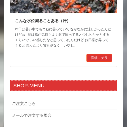
こんな水位減ることある（汗）
昨日は暑い中でもつねに曇っていて なかなかに涼しかったんだ
けどね 朝は風が気持ちよく餌で回ってると少しヒヤッとする
くらいで いい感じだなと思っていたんだけど お日様が昇って
くると 思ったより雲も少なく いや […]
詳細コチラ
SHOP-MENU
ご注文こちら
メールで注文する場合