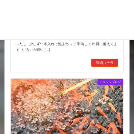
スッポンを妙に最近見かけるんだけど
市場も暑かった～ セリもなかなか活気あったしね とりあえず
は買いたいものは買えたかな その後 お湿り程度だけど雨も振
ったし 少しずつ水入れで池まわって 準備して 出荷に備えてま
す いろいろ聞い […]
詳細コチラ
スタッフブログ