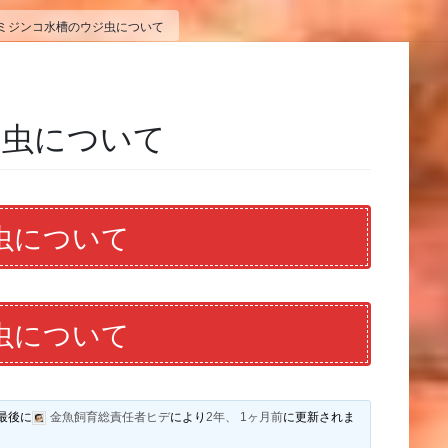
ミジンコ水槽のウジ虫について
ジ虫について
虫について
虫について
最後に
金魚飼育総責任者ヒデ
により
2年、 1ヶ月前
に更新されま