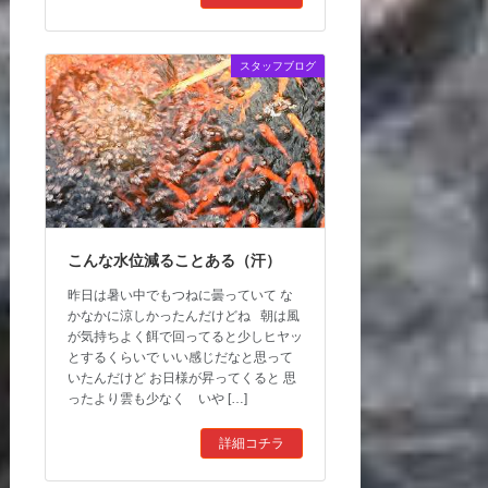
スタッフブログ
こんな水位減ることある（汗）
昨日は暑い中でもつねに曇っていて な
かなかに涼しかったんだけどね 朝は風
が気持ちよく餌で回ってると少しヒヤッ
とするくらいで いい感じだなと思って
いたんだけど お日様が昇ってくると 思
ったより雲も少なく いや […]
詳細コチラ