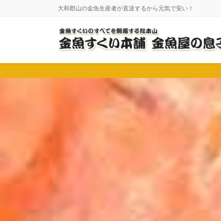
コ
ナ
大和郡山の金魚生産者が直送するから元気で安い！
ン
ビ
テ
ゲ
ン
ー
ツ
シ
に
ョ
移
ン
動
に
移
動