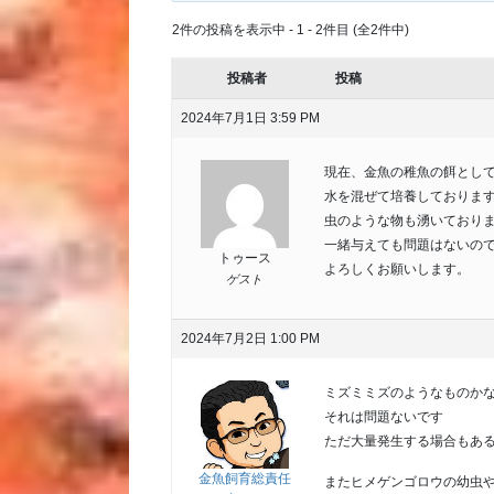
2件の投稿を表示中 - 1 - 2件目 (全2件中)
投稿者
投稿
2024年7月1日 3:59 PM
現在、金魚の稚魚の餌とし
水を混ぜて培養しておりま
虫のような物も湧いており
一緒与えても問題はないの
トゥース
よろしくお願いします。
ゲスト
2024年7月2日 1:00 PM
ミズミミズのようなものか
それは問題ないです
ただ大量発生する場合もあ
金魚飼育総責任
またヒメゲンゴロウの幼虫