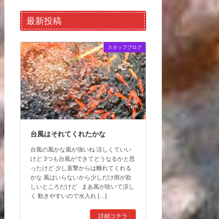
最新投稿
スタッフブログ
台風はそれてくれたかな
台風の風かな風が強いね 涼しくていい
けど 3つも台風ができてどうなるかと思
ったけど 少し直撃からは離れてくれる
かな 風はいらないから少しだけ雨が欲
しいところだけど まあ風が吹いて涼し
く 動きやすいので水入れ […]
詳細コチラ