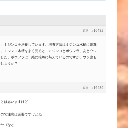
#16432
返信
て、ミジンコを培養しています。培養方法はミジンコ水槽に鶏糞
す。ミジンコ水槽をよく見ると、ミジンコとボウフラ、あとウジ
ました。ボウフラは一緒に稚魚に与えているのですが、ウジ虫も
でしょうか？
#16439
返信
なとは思いますけど
るので注意は必要ですけどね
やヤゴなど