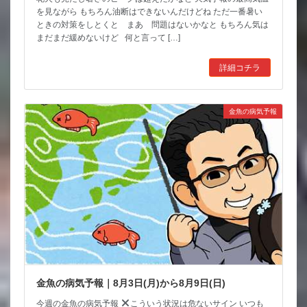
を見ながら もちろん油断はできないんだけどね ただ一番暑い
ときの対策をしとくと まあ 問題はないかなと もちろん気は
まだまだ緩めないけど 何と言って […]
詳細コチラ
金魚の病気予報
金魚の病気予報｜8月3日(月)から8月9日(日)
今週の金魚の病気予報
こういう状況は危ないサイン いつも