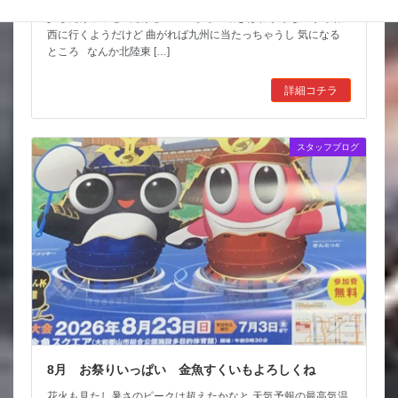
台風も少しは影響が出そうだけど 近畿の直撃は無いようなので
少しだけホッと だけど ここからの動きはわからないからね
西に行くようだけど 曲がれば九州に当たっちゃうし 気になる
ところ なんか北陸東 […]
詳細コチラ
スタッフブログ
8月 お祭りいっぱい 金魚すくいもよろしくね
花火も見たし暑さのピークは超えたかなと 天気予報の最高気温