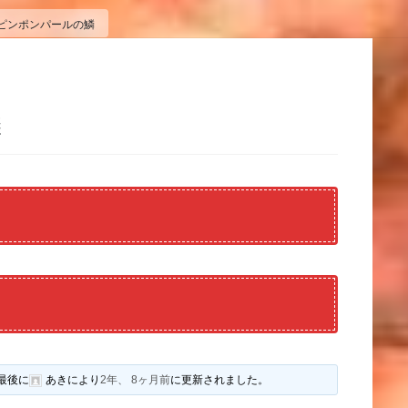
ピンポンパールの鱗
鱗
最後に
あき
により
2年、 8ヶ月前
に更新されました。