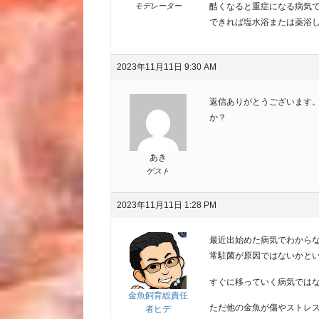
酷くなると重症になる病気
モデレーター
できれば塩水浴または薬浴
2023年11月11日 9:30 AM
返信ありがとうございます
か？
あき
ゲスト
2023年11月11日 1:28 PM
最近出始めた病気でわから
常駐菌が原因ではないかと
すぐに移っていく病気では
金魚飼育総責任
ただ他の金魚が傷やストレ
者ヒデ