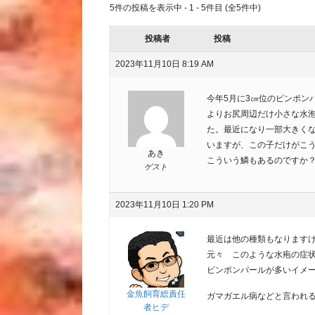
5件の投稿を表示中 - 1 - 5件目 (全5件中)
投稿者
投稿
2023年11月10日 8:19 AM
今年5月に3㎝位のピンポン
よりお尻周辺だけ小さな水
た。最近になり一部大きく
いますが、この子だけがこ
あき
こういう鱗もあるのですか
ゲスト
2023年11月10日 1:20 PM
最近は他の種類もなります
元々 このような水疱の症
ピンポンパールが多いイメ
金魚飼育総責任
ガマガエル病などと言われ
者ヒデ