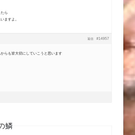
したら
思いますよ。
#14957
返信
れからも皆大切にしていこうと思います
の鱗