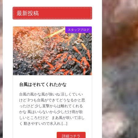
最新投稿
スタッフブログ
台風はそれてくれたかな
台風の風かな風が強いね 涼しくていい
けど 3つも台風ができてどうなるかと思
ったけど 少し直撃からは離れてくれる
かな 風はいらないから少しだけ雨が欲
しいところだけど まあ風が吹いて涼し
く 動きやすいので水入れ […]
詳細コチラ