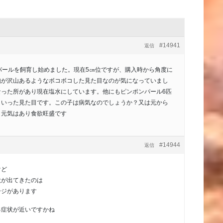
#14941
返信
パールを飼育し始めました。現在5㎝位ですが、購入時から角度に
泡が沢山あるようなボコボコした見た目なのが気になっていまし
なった所があり現在塩水にしています。他にもピンポンパール6匹
ういった見た目です。この子は病気なのでしょうか？又は元から
？元気はあり食欲旺盛です
#14944
返信
けど
状が出てきたのは
ージがあります
る症状が近いですかね