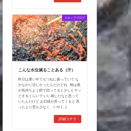
スタッフブログ
こんな水位減ることある（汗）
昨日は暑い中でもつねに曇っていて な
かなかに涼しかったんだけどね 朝は風
が気持ちよく餌で回ってると少しヒヤッ
とするくらいで いい感じだなと思って
いたんだけど お日様が昇ってくると 思
ったより雲も少なく いや […]
詳細コチラ