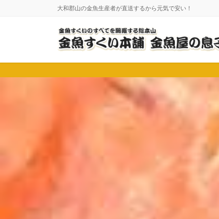
コ
ナ
大和郡山の金魚生産者が直送するから元気で安い！
ン
ビ
テ
ゲ
ン
ー
ツ
シ
に
ョ
移
ン
動
に
移
動